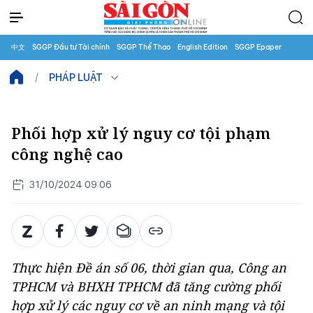
中文
SGGP Đầu tư Tài chính
SGGP Thể Thao
English Edition
SGGP Epaper
PHÁP LUẬT
Phối hợp xử lý nguy cơ tội phạm
công nghệ cao
31/10/2024 09:06
Thực hiện Đề án số 06, thời gian qua, Công an
TPHCM và BHXH TPHCM đã tăng cường phối
hợp xử lý các nguy cơ về an ninh mạng và tội