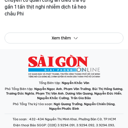
gần 1 tấn thịt nghi nhiễm dịch tả heo
châu Phi
Xem thêm
Tổng Biên tập:
Nguyễn Khắc Văn
Phó Tổng Biên tập:
Nguyễn Ngọc Anh
,
Phạm Văn Trường
,
Bùi Thị Hồng Sương
,
Trương Đức Nghĩa
,
Phạm Thị Vân Anh
,
Dương Văn Quang
,
Nguyễn Đức Hiển
,
Nguyễn Khắc Cường
,
Trần Gia Bảo
Phó Tổng Thư ký tòa soạn:
Ngô Quang Trưởng
,
Nguyễn Chiến Dũng
,
Nguyễn Phước Bình
Tòa soạn
: 432-434 Nguyễn Thị Minh Khai, Phường Bàn Cờ, TP.HCM
Điện thoại Báo SGGP
: (028) 3.9294.091, 3.9294.092, 3.9294.093,