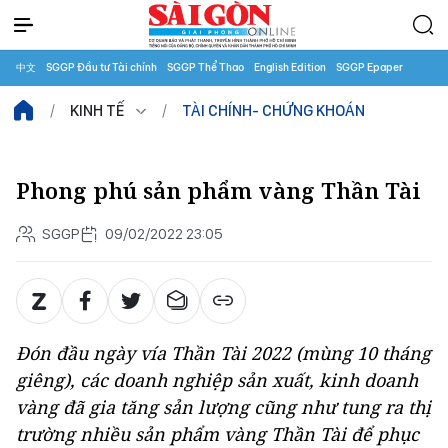
中文
SGGP Đầu tư Tài chính
SGGP Thể Thao
English Edition
SGGP Epaper
KINH TẾ
TÀI CHÍNH- CHỨNG KHOÁN
Phong phú sản phẩm vàng Thần Tài
SGGP
09/02/2022 23:05
Đón đầu ngày vía Thần Tài 2022 (mùng 10 tháng
giêng), các doanh nghiệp sản xuất, kinh doanh
vàng đã gia tăng sản lượng cũng như tung ra thị
trường nhiều sản phẩm vàng Thần Tài để phục