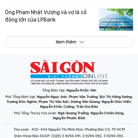
Ông Phạm Nhật Vượng và vợ là cổ
đông lớn của LPBank
Xem thêm
Tổng Biên tập:
Nguyễn Khắc Văn
Phó Tổng Biên tập:
Nguyễn Ngọc Anh
,
Phạm Văn Trường
,
Bùi Thị Hồng Sương
,
Trương Đức Nghĩa
,
Phạm Thị Vân Anh
,
Dương Văn Quang
,
Nguyễn Đức Hiển
,
Nguyễn Khắc Cường
,
Trần Gia Bảo
Phó Tổng Thư ký tòa soạn:
Ngô Quang Trưởng
,
Nguyễn Chiến Dũng
,
Nguyễn Phước Bình
Tòa soạn
: 432-434 Nguyễn Thị Minh Khai, Phường Bàn Cờ, TP.HCM
Điện thoại Báo SGGP
: (028) 3.9294.091, 3.9294.092, 3.9294.093,