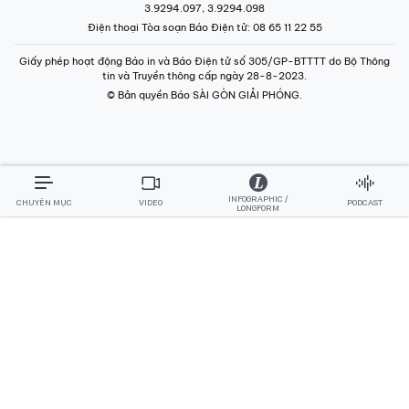
3.9294.097, 3.9294.098
Điện thoại Tòa soạn Báo Điện tử
: 08 65 11 22 55
Giấy phép hoạt động Báo in và Báo Điện tử số 305/GP-BTTTT do Bộ Thông
tin và Truyền thông cấp ngày 28-8-2023.
© Bản quyền Báo SÀI GÒN GIẢI PHÓNG.
INFOGRAPHIC /
CHUYÊN MỤC
VIDEO
PODCAST
LONGFORM