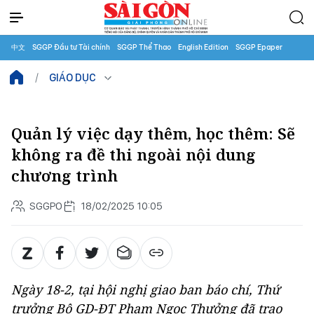
中文
SGGP Đầu tư Tài chính
SGGP Thể Thao
English Edition
SGGP Epaper
GIÁO DỤC
Quản lý việc dạy thêm, học thêm: Sẽ
không ra đề thi ngoài nội dung
chương trình
SGGPO
18/02/2025 10:05
Ngày 18-2, tại hội nghị giao ban báo chí, Thứ
trưởng Bộ GD-ĐT Phạm Ngọc Thưởng đã trao