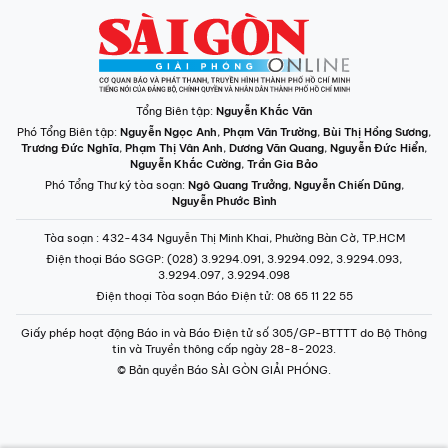
Tổng Biên tập:
Nguyễn Khắc Văn
Phó Tổng Biên tập:
Nguyễn Ngọc Anh
,
Phạm Văn Trường
,
Bùi Thị Hồng Sương
,
Trương Đức Nghĩa
,
Phạm Thị Vân Anh
,
Dương Văn Quang
,
Nguyễn Đức Hiển
,
Nguyễn Khắc Cường
,
Trần Gia Bảo
Phó Tổng Thư ký tòa soạn:
Ngô Quang Trưởng
,
Nguyễn Chiến Dũng
,
Nguyễn Phước Bình
Tòa soạn
: 432-434 Nguyễn Thị Minh Khai, Phường Bàn Cờ, TP.HCM
Điện thoại Báo SGGP
: (028) 3.9294.091, 3.9294.092, 3.9294.093,
3.9294.097, 3.9294.098
Điện thoại Tòa soạn Báo Điện tử
: 08 65 11 22 55
Giấy phép hoạt động Báo in và Báo Điện tử số 305/GP-BTTTT do Bộ Thông
tin và Truyền thông cấp ngày 28-8-2023.
© Bản quyền Báo SÀI GÒN GIẢI PHÓNG.