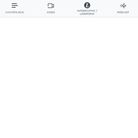
INFOGRAPHIC /
CHUYÊN MỤC
VIDEO
PODCAST
LONGFORM