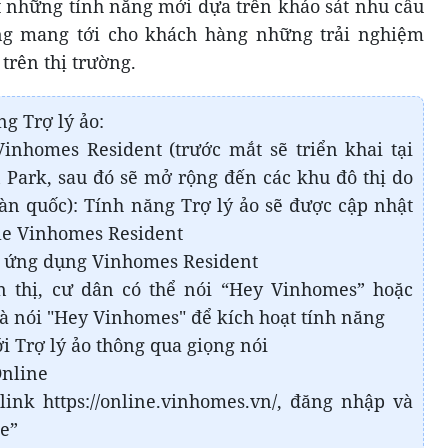
t những tính năng mới dựa trên khảo sát nhu cầu
g mang tới cho khách hàng những trải nghiệm
trên thị trường.
g Trợ lý ảo:
inhomes Resident (trước mắt sẽ triển khai tại
Park, sau đó sẽ mở rộng đến các khu đô thị do
n quốc): Tính năng Trợ lý ảo sẽ được cập nhật
le Vinhomes Resident
p ứng dụng Vinhomes Resident
n thị, cư dân có thể nói “Hey Vinhomes” hoặc
 nói "Hey Vinhomes" để kích hoạt tính năng
ới Trợ lý ảo thông qua giọng nói
Online
ink https://online.vinhomes.vn/, đăng nhập và
ne”