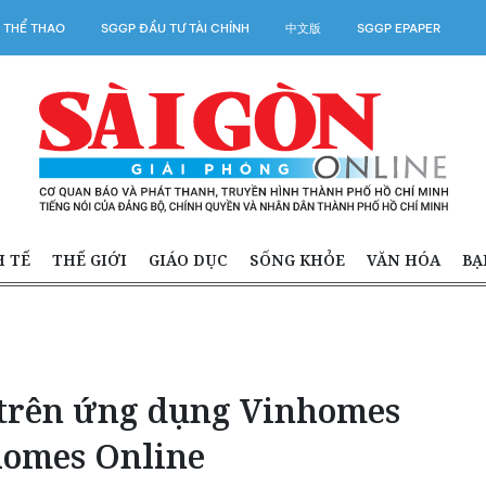
 THỂ THAO
SGGP ĐẦU TƯ TÀI CHÍNH
中文版
SGGP EPAPER
H TẾ
THẾ GIỚI
GIÁO DỤC
SỐNG KHỎE
VĂN HÓA
BẠ
o trên ứng dụng Vinhomes
homes Online