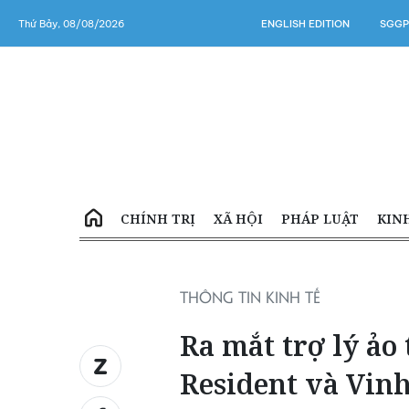
Thứ Bảy, 08/08/2026
ENGLISH EDITION
SGGP
CHÍNH TRỊ
XÃ HỘI
PHÁP LUẬT
KIN
THÔNG TIN KINH TẾ
Ra mắt trợ lý ả
Resident và Vin