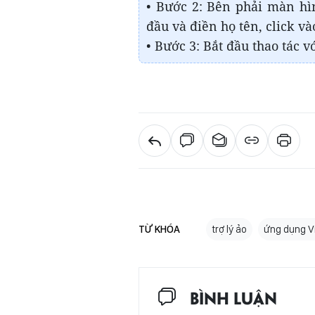
• Bước 2: Bên phải màn hìn
đầu và điền họ tên, click v
• Bước 3: Bắt đầu thao tác v
TỪ KHÓA
trợ lý ảo
ứng dụng V
BÌNH LUẬN