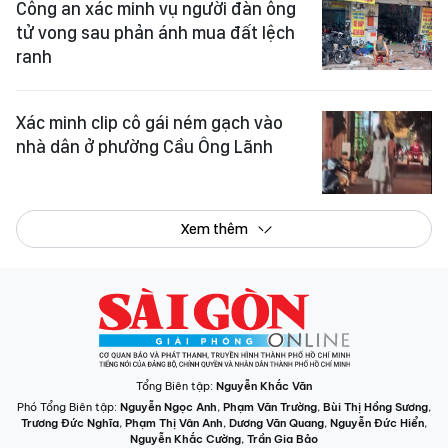
Xác minh clip cô gái ném gạch vào
nhà dân ở phường Cầu Ông Lãnh
Xem thêm
Tổng Biên tập:
Nguyễn Khắc Văn
Phó Tổng Biên tập:
Nguyễn Ngọc Anh
,
Phạm Văn Trường
,
Bùi Thị Hồng Sương
,
Trương Đức Nghĩa
,
Phạm Thị Vân Anh
,
Dương Văn Quang
,
Nguyễn Đức Hiển
,
Nguyễn Khắc Cường
,
Trần Gia Bảo
Phó Tổng Thư ký tòa soạn:
Ngô Quang Trưởng
,
Nguyễn Chiến Dũng
,
Nguyễn Phước Bình