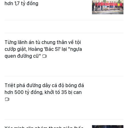
hơn 1,7 tỷ đồng
Từng lãnh án tù chung thân về tội
cướp giật, Hoàng 'Bác Sĩ' lại "ngựa
quen đường cũ"
Triệt phá đường dây cá độ bóng đá
hơn 500 tỷ đồng, khởi tố 35 bị can
Xác minh clip nhóm thanh niên 'bốc
đầu' xe ở phố đi bộ Nguyễn Huệ