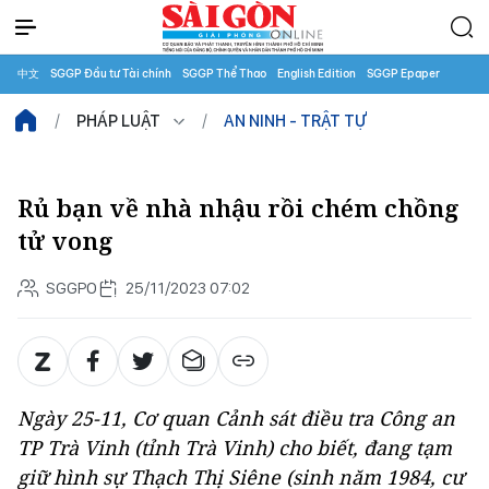
中文
SGGP Đầu tư Tài chính
SGGP Thể Thao
English Edition
SGGP Epaper
PHÁP LUẬT
AN NINH - TRẬT TỰ
Rủ bạn về nhà nhậu rồi chém chồng
tử vong
SGGPO
25/11/2023 07:02
Ngày 25-11, Cơ quan Cảnh sát điều tra Công an
TP Trà Vinh (tỉnh Trà Vinh) cho biết, đang tạm
giữ hình sự Thạch Thị Siêne (sinh năm 1984, cư