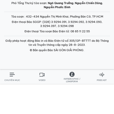
Tòa soạn
: 432-434 Nguyễn Thị Minh Khai, Phường Bàn Cờ, TP.HCM
Điện thoại Báo SGGP
: (028) 3.9294.091, 3.9294.092, 3.9294.093,
3.9294.097, 3.9294.098
Điện thoại Tòa soạn Báo Điện tử
: 08 65 11 22 55
Giấy phép hoạt động Báo in và Báo Điện tử số 305/GP-BTTTT do Bộ Thông
tin và Truyền thông cấp ngày 28-8-2023.
© Bản quyền Báo SÀI GÒN GIẢI PHÓNG.
INFOGRAPHIC /
CHUYÊN MỤC
VIDEO
PODCAST
LONGFORM