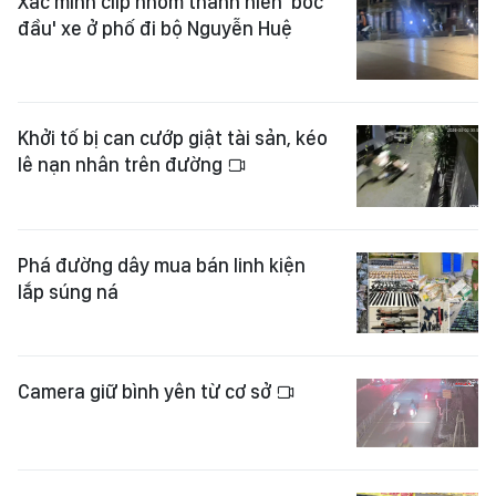
Khởi tố bị can cướp giật tài sản, kéo
lê nạn nhân trên đường
Phá đường dây mua bán linh kiện
lắp súng ná
Camera giữ bình yên từ cơ sở
Công an xác minh vụ người đàn ông
tử vong sau phản ánh mua đất lệch
ranh