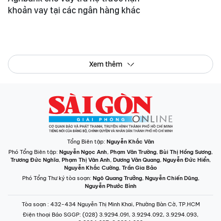
khoản vay tại các ngân hàng khác
Xem thêm
Tổng Biên tập:
Nguyễn Khắc Văn
Phó Tổng Biên tập:
Nguyễn Ngọc Anh
,
Phạm Văn Trường
,
Bùi Thị Hồng Sương
,
Trương Đức Nghĩa
,
Phạm Thị Vân Anh
,
Dương Văn Quang
,
Nguyễn Đức Hiển
,
Nguyễn Khắc Cường
,
Trần Gia Bảo
Phó Tổng Thư ký tòa soạn:
Ngô Quang Trưởng
,
Nguyễn Chiến Dũng
,
Nguyễn Phước Bình
Tòa soạn
: 432-434 Nguyễn Thị Minh Khai, Phường Bàn Cờ, TP.HCM
Điện thoại Báo SGGP
: (028) 3.9294.091, 3.9294.092, 3.9294.093,