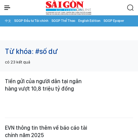
中文
SGGP Đầu tư Tài chính
SGGP Thể Thao
English Edition
SGGP Epaper
Từ khóa:
#số dư
có
23
kết quả
Tiền gửi của người dân tại ngân
hàng vượt 10,8 triệu tỷ đồng
EVN thông tin thêm về báo cáo tài
chính năm 2025