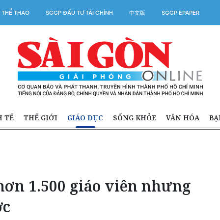
 THỂ THAO
SGGP ĐẦU TƯ TÀI CHÍNH
中文版
SGGP EPAPER
H TẾ
THẾ GIỚI
GIÁO DỤC
SỐNG KHỎE
VĂN HÓA
BẠ
hơn 1.500 giáo viên nhưng
ợc