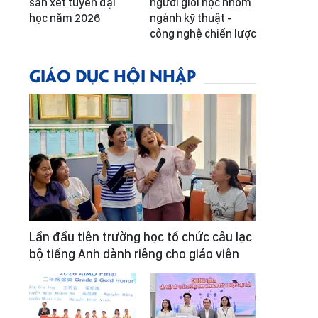
sàn xét tuyển đại
người giỏi học nhóm
học năm 2026
ngành kỹ thuật -
công nghệ chiến lược
GIÁO DỤC HỘI NHẬP
Lần đầu tiên trường học tổ chức câu lạc
bộ tiếng Anh dành riêng cho giáo viên