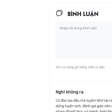
BÌNH LUẬN
Xin vui lòng gõ tiếng Việt có dấu
Nghĩ không ra
Có đào tạo đâu mà tuyển! Nhớ vài nă
dừng tuyển sinh, đánh giá giáo viê
phạm đã kết thúc sứ mệnh. Nghĩ khôi