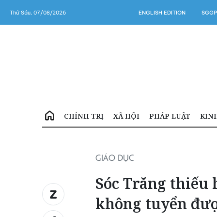
Thứ Sáu, 07/08/2026
ENGLISH EDITION
SGGP
CHÍNH TRỊ
XÃ HỘI
PHÁP LUẬT
KIN
GIÁO DỤC
Sóc Trăng thiếu 
không tuyển đư