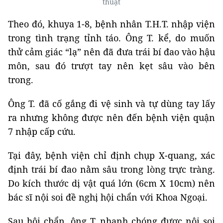
thuật
Theo đó, khuya 1-8, bệnh nhân T.H.T. nhập viện
trong tình trạng tỉnh táo. Ông T. kể, do muốn
thử cảm giác “lạ” nên đã đưa trái bí đao vào hậu
môn, sau đó trượt tay nên kẹt sâu vào bên
trong.
Ông T. đã cố gắng đi vệ sinh và tự dùng tay lấy
ra nhưng không được nên đến bệnh viện quận
7 nhập cấp cứu.
Tại đây, bệnh viện chỉ định chụp X-quang, xác
định trái bí đao nằm sâu trong lòng trực tràng.
Do kích thước dị vật quá lớn (6cm X 10cm) nên
bác sĩ nội soi đề nghị hội chẩn với Khoa Ngoại.
Sau hội chẩn, ông T. nhanh chóng được nội soi