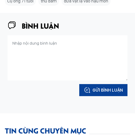
Cụ ông 71 tuổi
thủ dâm
đưa vật lạ vào hậu môn
BÌNH LUẬN
GỬI BÌNH LUẬN
TIN CÙNG CHUYÊN MỤC