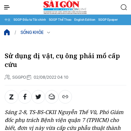
中文
SGGP Đầu tư Tài chính
SGGP Thể Thao
English Edition
SGGP Epaper
SỐNG KHỎE
Sử dụng dị vật, cụ ông phải mổ cấp
cứu
SGGPO
02/08/2022 04:10
Sáng 2-8, TS-BS-CKII Nguyễn Thế Vũ, Phó Giám
đốc phụ trách Bệnh viện quận 7 (TPHCM) cho
biết, đơn vị này vừa cấp cứu phẫu thuật thành