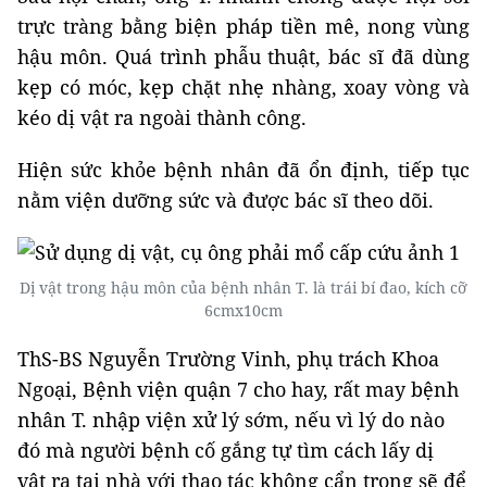
trực tràng bằng biện pháp tiền mê, nong vùng
hậu môn
. Quá trình phẫu thuật, bác sĩ đã dùng
kẹp có móc, kẹp chặt nhẹ nhàng, xoay vòng và
kéo dị vật ra ngoài thành công.
Hiện sức khỏe bệnh nhân đã ổn định, tiếp tục
nằm viện dưỡng sức và được bác sĩ theo dõi.
Dị vật trong hậu môn của bệnh nhân T. là trái bí đao, kích cỡ
6cmx10cm
ThS-BS Nguyễn Trường Vinh, phụ trách Khoa
Ngoại, Bệnh viện quận 7 cho hay, rất may bệnh
nhân T. nhập viện xử lý sớm, nếu vì lý do nào
đó mà người bệnh cố gắng tự tìm cách lấy dị
vật ra tại nhà với thao tác không cẩn trọng sẽ để