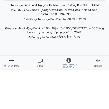
Tòa soạn
: 432-434 Nguyễn Thị Minh Khai, Phường Bàn Cờ, TP.HCM
Điện thoại Báo SGGP
: (028) 3.9294.091, 3.9294.092, 3.9294.093,
3.9294.097, 3.9294.098
Điện thoại Tòa soạn Báo Điện tử
: 08 65 11 22 55
Giấy phép hoạt động Báo in và Báo Điện tử số 305/GP-BTTTT do Bộ Thông
tin và Truyền thông cấp ngày 28-8-2023.
© Bản quyền Báo SÀI GÒN GIẢI PHÓNG.
INFOGRAPHIC /
CHUYÊN MỤC
VIDEO
PODCAST
LONGFORM