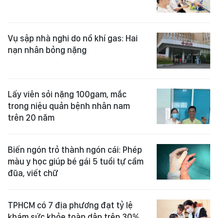
Vụ sập nhà nghi do nổ khí gas: Hai
nạn nhân bỏng nặng
Lấy viên sỏi nặng 100gam, mắc
trong niệu quản bệnh nhân nam
trên 20 năm
Biến ngón trỏ thành ngón cái: Phép
màu y học giúp bé gái 5 tuổi tự cầm
đũa, viết chữ
TPHCM có 7 địa phương đạt tỷ lệ
khám sức khỏe toàn dân trên 30%