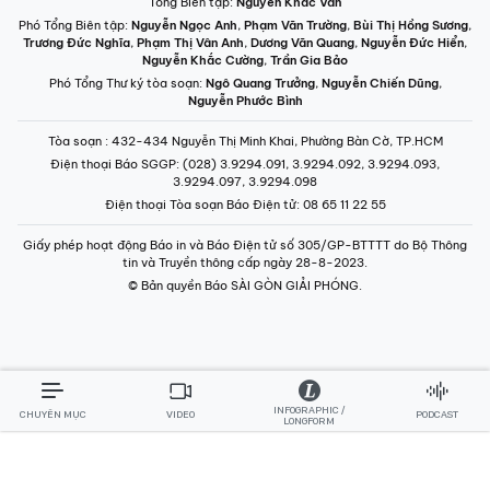
INFOGRAPHIC /
CHUYÊN MỤC
VIDEO
PODCAST
LONGFORM