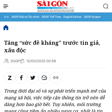
中文
SGGP Đầu tư Tài chính
SGGP Thể Thao
English Edition
SGGP Epaper
Tăng “sức đề kháng” trước tin giả,
xấu độc
SGGP
10/03/2025 00:58
Trong thời đại số và sự phát triển mạnh mẽ của
mạng xã hội, việc tiếp cận thông tin trở nên dễ
dàng hơn bao giờ hết. Tuy nhiên, môi trường
mạng cũng tiềm ẩn nhiều nguy cơ, nhất là tin