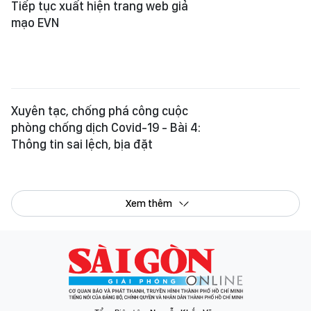
Tổng Biên tập:
Nguyễn Khắc Văn
Phó Tổng Biên tập:
Nguyễn Ngọc Anh
,
Phạm Văn Trường
,
Bùi Thị Hồng Sương
,
Trương Đức Nghĩa
,
Phạm Thị Vân Anh
,
Dương Văn Quang
,
Nguyễn Đức Hiển
,
Nguyễn Khắc Cường
,
Trần Gia Bảo
Phó Tổng Thư ký tòa soạn:
Ngô Quang Trưởng
,
Nguyễn Chiến Dũng
,
Nguyễn Phước Bình
Tòa soạn
: 432-434 Nguyễn Thị Minh Khai, Phường Bàn Cờ, TP.HCM
Điện thoại Báo SGGP
: (028) 3.9294.091, 3.9294.092, 3.9294.093,
3.9294.097, 3.9294.098
Điện thoại Tòa soạn Báo Điện tử
: 08 65 11 22 55
Giấy phép hoạt động Báo in và Báo Điện tử số 305/GP-BTTTT do Bộ Thông
tin và Truyền thông cấp ngày 28-8-2023.
© Bản quyền Báo SÀI GÒN GIẢI PHÓNG.