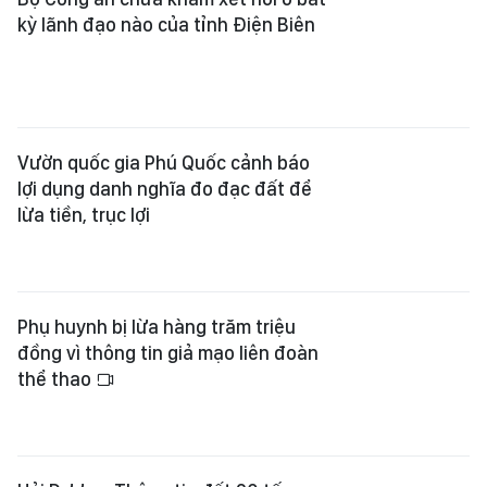
Vườn quốc gia Phú Quốc cảnh báo
lợi dụng danh nghĩa đo đạc đất để
lừa tiền, trục lợi
Phụ huynh bị lừa hàng trăm triệu
đồng vì thông tin giả mạo liên đoàn
thể thao
Hải Dương: Thông tin đốt 20 tấn
vàng mã ở đền Tranh là tin thất
thiệt
Giả mạo tuyển thí sinh lễ hội áo dài
Xuân Giáp Thìn 2024 để lừa đảo