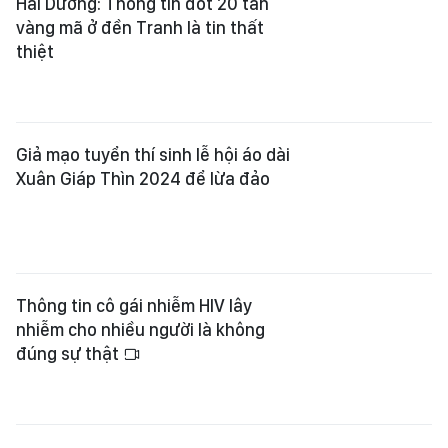
Thông tin cô gái nhiễm HIV lây
nhiễm cho nhiều người là không
đúng sự thật
Tiếp tục xuất hiện trang web giả
mạo EVN
Xuyên tạc, chống phá công cuộc
phòng chống dịch Covid-19 - Bài 4:
Thông tin sai lệch, bịa đặt
Xem thêm