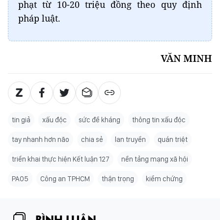
phạt từ 10-20 triệu đồng theo quy định
pháp luật.
VĂN MINH
tin giả
xấu độc
sức đề kháng
thông tin xấu độc
tay nhanh hơn não
chia sẻ
lan truyền
quán triệt
triển khai thực hiện Kết luận 127
nền tảng mạng xã hội
PA05
Công an TPHCM
thận trọng
kiểm chứng
BÌNH LUẬN