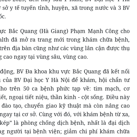
 sở y tế tuyến tỉnh, huyện, xã trong nước và 3 BV
ốc.
vực Bắc Quang (Hà Giang) Phạm Mạnh Công cho
health đã mở ra trang mới trong khám chữa bệnh,
 trên địa bàn cũng như các vùng lân cận được thụ
g cao ngay tại vùng sâu, vùng cao.
t động, BV Đa khoa khu vực Bắc Quang đã kết nối
u của BV Đại học Y Hà Nội để khám, hội chẩn tư
ho trên 50 ca bệnh phức tạp về: tim mạch, cơ
t, ngoại tiết niệu, thần kinh - cột sống. Điều này
 đào tạo, chuyển giao kỹ thuật mà còn nâng cao
gay tại cơ sở. Cùng với đó, với khám bệnh từ xa,
kép” là phòng chống dịch bệnh, nhất là đại dịch
ng người tại bệnh viện; giảm chi phí khám chữa