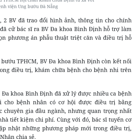
ệnh viện Ung bướu Đà Nẵng
, 2 BV đã trao đổi hình ảnh, thông tin cho chính
ã cử bác sĩ ra BV Đa khoa Bình Định hỗ trợ làm
họn phương án phẫu thuật triệt căn và điều trị hỗ
g bướu TPHCM, BV Đa khoa Bình Định còn kết nối
ong điều trị, khám chữa bệnh cho bệnh nhi trên
 Đa khoa Bình Định đã xử lý được nhiều ca bệnh
ợi cho bệnh nhân có cơ hội được điều trị bằng
ác chuyên gia đầu ngành, nhưng quan trọng nhất
à tiết kiệm chi phí. Cùng với đó, bác sĩ tuyến cơ
cập nhật những phương pháp mới trong điều trị,
 Nhân chia sẻ.