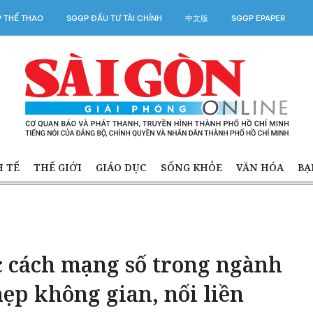
 THỂ THAO
SGGP ĐẦU TƯ TÀI CHÍNH
中文版
SGGP EPAPER
H TẾ
THẾ GIỚI
GIÁO DỤC
SỐNG KHỎE
VĂN HÓA
BẠ
c cách mạng số trong ngành
 hẹp không gian, nối liền