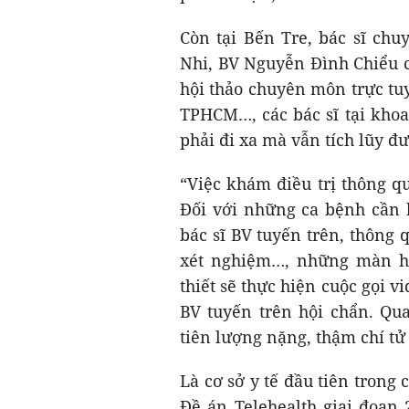
Còn tại Bến Tre, bác sĩ ch
Nhi, BV Nguyễn Đình Chiểu c
hội thảo chuyên môn trực tu
TPHCM…, các bác sĩ tại khoa
phải đi xa mà vẫn tích lũy đ
“Việc khám điều trị thông qu
Đối với những ca bệnh cần h
bác sĩ BV tuyến trên, thông 
xét nghiệm…, những màn hì
thiết sẽ thực hiện cuộc gọi v
BV tuyến trên hội chẩn. Qu
tiên lượng nặng, thậm chí tử
Là cơ sở y tế đầu tiên trong 
Đề án Telehealth giai đoạn