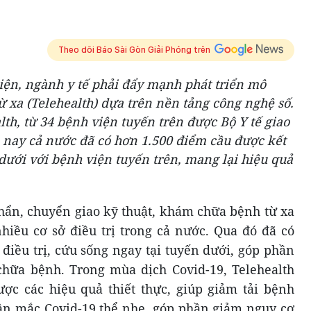
Theo dõi Báo Sài Gòn Giải Phóng trên
hiện, ngành y tế phải đẩy mạnh phát triển mô
 xa (Telehealth) dựa trên nền tảng công nghệ số.
lth, từ 34 bệnh viện tuyến trên được Bộ Y tế giao
 nay cả nước đã có hơn 1.500 điểm cầu được kết
 dưới với bệnh viện tuyến trên, mang lại hiệu quả
chẩn, chuyển giao kỹ thuật, khám chữa bệnh từ xa
hiều cơ sở điều trị trong cả nước. Qua đó đã có
iều trị, cứu sống ngay tại tuyến dưới, góp phần
hữa bệnh. Trong mùa dịch Covid-19, Telehealth
c các hiệu quả thiết thực, giúp giảm tải bệnh
ân mắc Covid-19 thể nhẹ, góp phần giảm nguy cơ