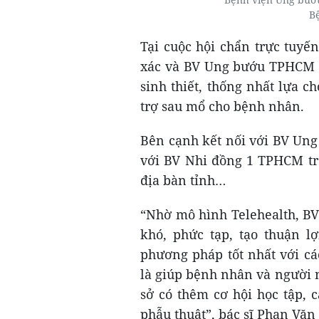
B
Tại cuộc hội chẩn trực tuyến
xác và BV Ung bướu TPHCM đ
sinh thiết, thống nhất lựa c
trợ sau mổ cho bệnh nhân.
Bên cạnh kết nối với BV Un
với BV Nhi đồng 1 TPHCM tr
địa bàn tỉnh…
“Nhờ mô hình Telehealth, BV
khó, phức tạp, tạo thuận l
phương pháp tốt nhất với c
là giúp bệnh nhân và người nh
sở có thêm cơ hội học tập, 
phẫu thuật”, bác sĩ Phan Văn