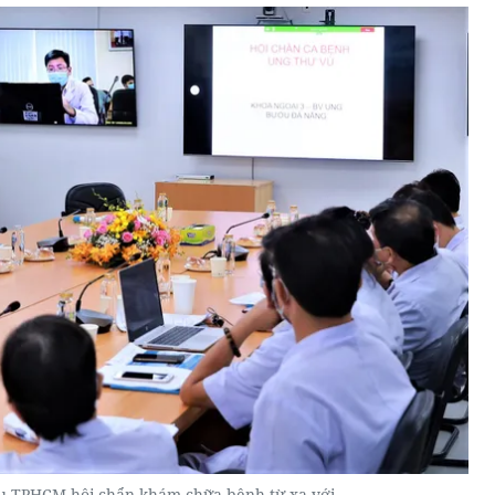
u TPHCM hội chẩn khám chữa bệnh từ xa với