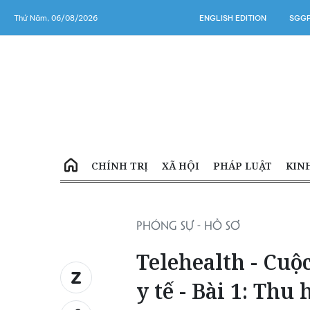
Thứ Năm, 06/08/2026
ENGLISH EDITION
SGGP
CHÍNH TRỊ
XÃ HỘI
PHÁP LUẬT
KIN
PHÓNG SỰ - HỒ SƠ
Telehealth - Cuộ
y tế - Bài 1: Thu