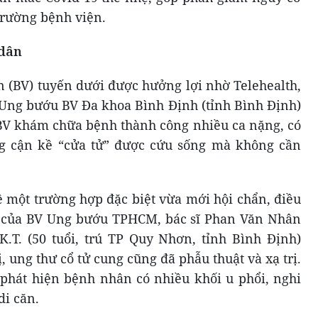
trường bệnh viện.
 dân
n (BV) tuyến dưới được hưởng lợi nhờ Telehealth,
Ung bướu BV Đa khoa Bình Định (tỉnh Bình Định)
p BV khám chữa bệnh thành công nhiều ca nặng, có
g cận kề “cửa tử” được cứu sống mà không cần
ề một trường hợp đặc biệt vừa mới hội chẩn, điều
rợ của BV Ung bướu TPHCM, bác sĩ Phan Văn Nhân
K.T. (50 tuổi, trú TP Quy Nhơn, tỉnh Bình Định)
ị, ung thư cổ tử cung cũng đã phẫu thuật và xạ trị.
phát hiện bệnh nhân có nhiều khối u phổi, nghi
di căn.