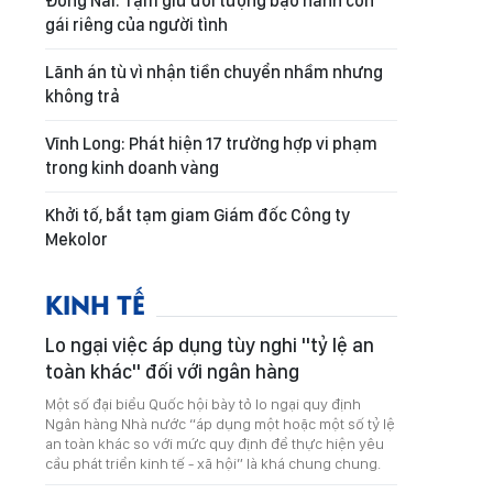
Đồng Nai: Tạm giữ đối tượng bạo hành con
gái riêng của người tình
Lãnh án tù vì nhận tiền chuyển nhầm nhưng
không trả
Vĩnh Long: Phát hiện 17 trường hợp vi phạm
trong kinh doanh vàng
Khởi tố, bắt tạm giam Giám đốc Công ty
Mekolor
KINH TẾ
Lo ngại việc áp dụng tùy nghi "tỷ lệ an
toàn khác" đối với ngân hàng
Một số đại biểu Quốc hội bày tỏ lo ngại quy định
Ngân hàng Nhà nước “áp dụng một hoặc một số tỷ lệ
an toàn khác so với mức quy định để thực hiện yêu
cầu phát triển kinh tế - xã hội” là khá chung chung.