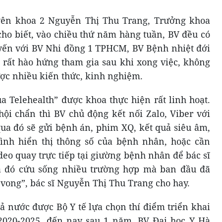
uyên khoa 2 Nguyễn Thị Thu Trang, Trưởng khoa
ho biết, vào chiều thứ năm hàng tuần, BV đều có
yến với BV Nhi đồng 1 TPHCM, BV Bệnh nhiệt đới
 rất hào hứng tham gia sau khi xong việc, không
ược nhiều kiến thức, kinh nghiệm.
a Telehealth” được khoa thực hiện rất linh hoạt.
ội chẩn thì BV chủ động kết nối Zalo, Viber với
qua đó sẽ gửi bệnh án, phim XQ, kết quả siêu âm,
nh hiển thị thông số của bệnh nhân, hoặc cần
ideo quay trực tiếp tại giường bệnh nhân để bác sĩ
a đó cứu sống nhiều trường hợp mà ban đầu đã
 vong”, bác sĩ Nguyễn Thị Thu Trang cho hay.
cả nước được Bộ Y tế lựa chọn thí điểm triển khai
 2020-2025, đến nay sau 1 năm, BV Đại học Y Hà