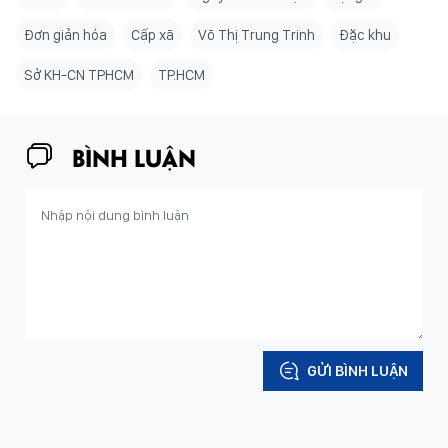
Đơn giản hóa
Cấp xã
Võ Thị Trung Trinh
Đặc khu
Sở KH-CN TPHCM
TP.HCM
BÌNH LUẬN
GỬI BÌNH LUẬN