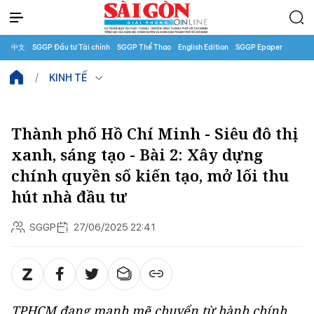
中文
SGGP Đầu tư Tài chính
SGGP Thể Thao
English Edition
SGGP Epaper
KINH TẾ
Thành phố Hồ Chí Minh - Siêu đô thị
xanh, sáng tạo - Bài 2: Xây dựng
chính quyền số kiến tạo, mở lối thu
hút nhà đầu tư
SGGP
27/06/2025 22:41
TPHCM đang mạnh mẽ chuyển từ hành chính