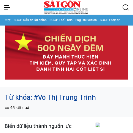
中文
SGGP Đầu tư Tài chính
SGGP Thể Thao
English Edition
SGGP Epaper
Từ khóa:
#Võ Thị Trung Trinh
có
45
kết quả
Biến dữ liệu thành nguồn lực