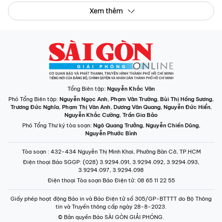
Xem thêm
Tổng Biên tập:
Nguyễn Khắc Văn
Phó Tổng Biên tập:
Nguyễn Ngọc Anh
,
Phạm Văn Trường
,
Bùi Thị Hồng Sương
,
Trương Đức Nghĩa
,
Phạm Thị Vân Anh
,
Dương Văn Quang
,
Nguyễn Đức Hiển
,
Nguyễn Khắc Cường
,
Trần Gia Bảo
Phó Tổng Thư ký tòa soạn:
Ngô Quang Trưởng
,
Nguyễn Chiến Dũng
,
Nguyễn Phước Bình
Tòa soạn
: 432-434 Nguyễn Thị Minh Khai, Phường Bàn Cờ, TP.HCM
Điện thoại Báo SGGP
: (028) 3.9294.091, 3.9294.092, 3.9294.093,
3.9294.097, 3.9294.098
Điện thoại Tòa soạn Báo Điện tử
: 08 65 11 22 55
Giấy phép hoạt động Báo in và Báo Điện tử số 305/GP-BTTTT do Bộ Thông
tin và Truyền thông cấp ngày 28-8-2023.
© Bản quyền Báo SÀI GÒN GIẢI PHÓNG.