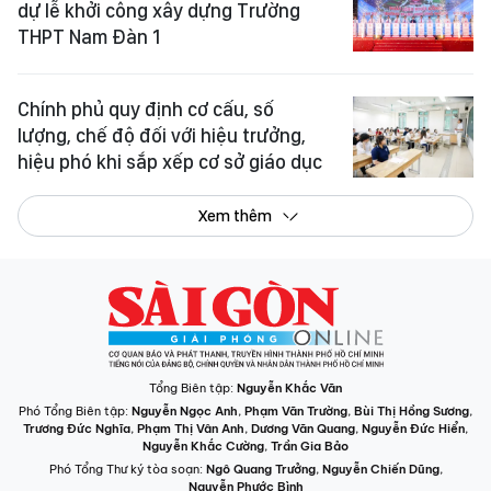
dự lễ khởi công xây dựng Trường
THPT Nam Đàn 1
Chính phủ quy định cơ cấu, số
lượng, chế độ đối với hiệu trưởng,
hiệu phó khi sắp xếp cơ sở giáo dục
Xem thêm
Tổng Biên tập:
Nguyễn Khắc Văn
Phó Tổng Biên tập:
Nguyễn Ngọc Anh
,
Phạm Văn Trường
,
Bùi Thị Hồng Sương
,
Trương Đức Nghĩa
,
Phạm Thị Vân Anh
,
Dương Văn Quang
,
Nguyễn Đức Hiển
,
Nguyễn Khắc Cường
,
Trần Gia Bảo
Phó Tổng Thư ký tòa soạn:
Ngô Quang Trưởng
,
Nguyễn Chiến Dũng
,
Nguyễn Phước Bình