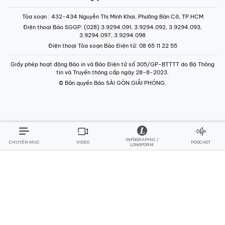
Tòa soạn
: 432-434 Nguyễn Thị Minh Khai, Phường Bàn Cờ, TP.HCM
Điện thoại Báo SGGP
: (028) 3.9294.091, 3.9294.092, 3.9294.093,
3.9294.097, 3.9294.098
Điện thoại Tòa soạn Báo Điện tử
: 08 65 11 22 55
Giấy phép hoạt động Báo in và Báo Điện tử số 305/GP-BTTTT do Bộ Thông
tin và Truyền thông cấp ngày 28-8-2023.
© Bản quyền Báo SÀI GÒN GIẢI PHÓNG.
INFOGRAPHIC /
CHUYÊN MỤC
VIDEO
PODCAST
LONGFORM