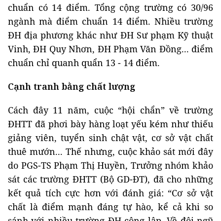
chuẩn có 14 điểm. Tổng cộng trường có 30/96
ngành mà điểm chuẩn 14 điểm. Nhiều trường
ĐH địa phương khác như ĐH Sư phạm Kỹ thuật
Vinh, ĐH Quy Nhơn, ĐH Phạm Văn Đồng... điểm
chuẩn chỉ quanh quẩn 13 - 14 điểm.
Cạnh tranh bằng chất lượng
Cách đây 11 năm, cuộc “hội chẩn” về trường
ĐHTT đã phơi bày hàng loạt yếu kém như thiếu
giảng viên, tuyển sinh chật vật, cơ sở vật chất
thuê mướn... Thế nhưng, cuộc khảo sát mới đây
do PGS-TS Phạm Thị Huyền, Trưởng nhóm khảo
sát các trường ĐHTT (Bộ GD-ĐT), đã cho những
kết quả tích cực hơn với đánh giá: “Cơ sở vật
chất là điểm mạnh đáng tự hào, kể cả khi so
sánh với nhiều trường ĐH công lập. Về đội ngũ