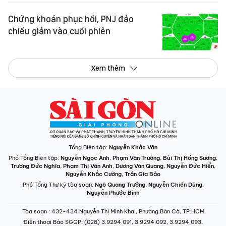
Chứng khoán phục hồi, PNJ đảo
chiều giảm vào cuối phiên
Xem thêm
Tổng Biên tập:
Nguyễn Khắc Văn
Phó Tổng Biên tập:
Nguyễn Ngọc Anh
,
Phạm Văn Trường
,
Bùi Thị Hồng Sương
,
Trương Đức Nghĩa
,
Phạm Thị Vân Anh
,
Dương Văn Quang
,
Nguyễn Đức Hiển
,
Nguyễn Khắc Cường
,
Trần Gia Bảo
Phó Tổng Thư ký tòa soạn:
Ngô Quang Trưởng
,
Nguyễn Chiến Dũng
,
Nguyễn Phước Bình
Tòa soạn
: 432-434 Nguyễn Thị Minh Khai, Phường Bàn Cờ, TP.HCM
Điện thoại Báo SGGP
: (028) 3.9294.091, 3.9294.092, 3.9294.093,