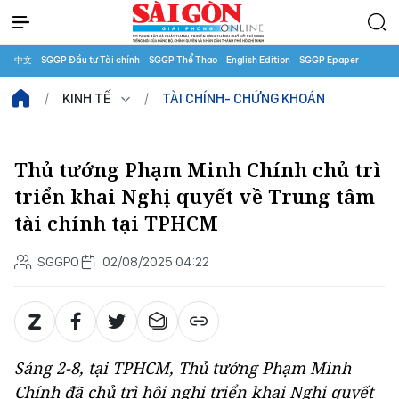
中文
SGGP Đầu tư Tài chính
SGGP Thể Thao
English Edition
SGGP Epaper
KINH TẾ
TÀI CHÍNH- CHỨNG KHOÁN
Thủ tướng Phạm Minh Chính chủ trì
triển khai Nghị quyết về Trung tâm
tài chính tại TPHCM
SGGPO
02/08/2025 04:22
Sáng 2-8, tại TPHCM, Thủ tướng Phạm Minh
Chính đã chủ trì hội nghị triển khai Nghị quyết