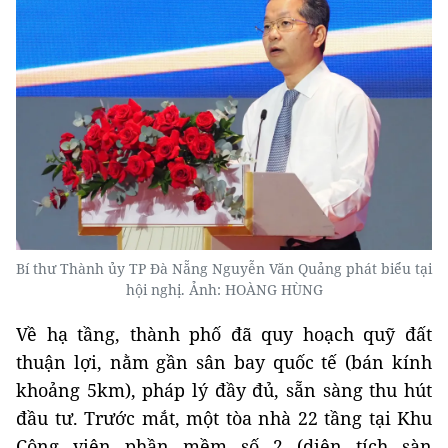
Bí thư Thành ủy TP Đà Nẵng Nguyễn Văn Quảng phát biểu tại
hội nghị. Ảnh: HOÀNG HÙNG
Về hạ tầng, thành phố đã quy hoạch quỹ đất
thuận lợi, nằm gần sân bay quốc tế (bán kính
khoảng 5km), pháp lý đầy đủ, sẵn sàng thu hút
đầu tư. Trước mắt, một tòa nhà 22 tầng tại Khu
Công viên phần mềm số 2 (diện tích sàn