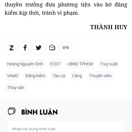
thuyền trưởng đưa phương tiện vào bờ đăng
kiểm kịp thời, tránh vi phạm.
THÀNH HUY
Hoàng Nguyên Dinh
ECDT
UBND TPHCM
Truy xuất
VNeID
Đăng kiểm
Tàu cá
Cảng
Thuyền viên
Thủy sản
BÌNH LUẬN