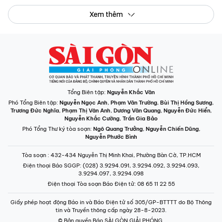
Xem thêm
Tổng Biên tập:
Nguyễn Khắc Văn
Phó Tổng Biên tập:
Nguyễn Ngọc Anh
,
Phạm Văn Trường
,
Bùi Thị Hồng Sương
,
Trương Đức Nghĩa
,
Phạm Thị Vân Anh
,
Dương Văn Quang
,
Nguyễn Đức Hiển
,
Nguyễn Khắc Cường
,
Trần Gia Bảo
Phó Tổng Thư ký tòa soạn:
Ngô Quang Trưởng
,
Nguyễn Chiến Dũng
,
Nguyễn Phước Bình
Tòa soạn
: 432-434 Nguyễn Thị Minh Khai, Phường Bàn Cờ, TP.HCM
Điện thoại Báo SGGP
: (028) 3.9294.091, 3.9294.092, 3.9294.093,
3.9294.097, 3.9294.098
Điện thoại Tòa soạn Báo Điện tử
: 08 65 11 22 55
Giấy phép hoạt động Báo in và Báo Điện tử số 305/GP-BTTTT do Bộ Thông
tin và Truyền thông cấp ngày 28-8-2023.
© Bản quyền Báo SÀI GÒN GIẢI PHÓNG.