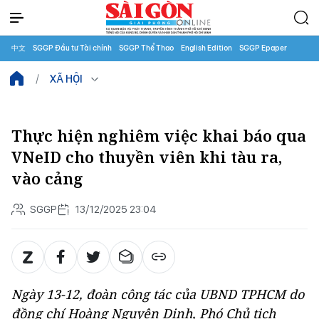
中文
SGGP Đầu tư Tài chính
SGGP Thể Thao
English Edition
SGGP Epaper
XÃ HỘI
Thực hiện nghiêm việc khai báo qua
VNeID cho thuyền viên khi tàu ra,
vào cảng
SGGP
13/12/2025 23:04
Ngày 13-12, đoàn công tác của UBND TPHCM do
đồng chí Hoàng Nguyên Dinh, Phó Chủ tịch