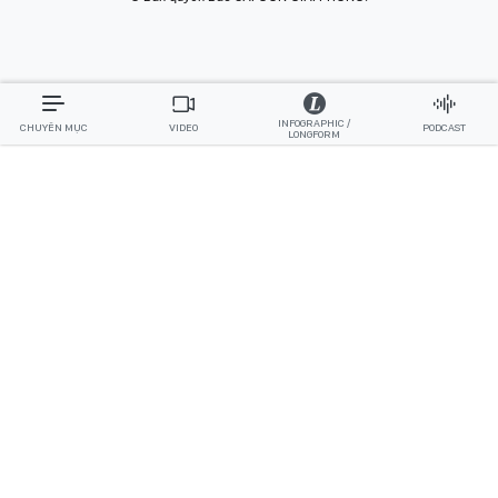
INFOGRAPHIC /
CHUYÊN MỤC
VIDEO
PODCAST
LONGFORM