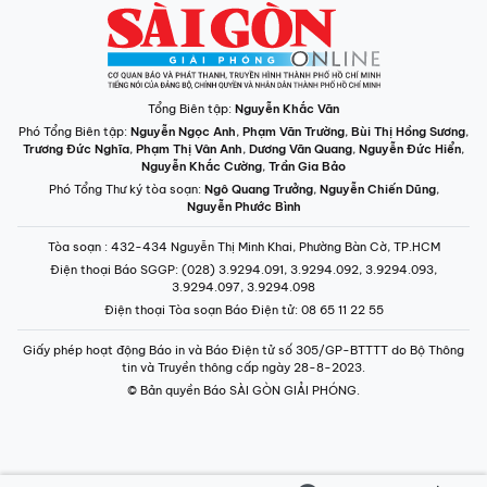
Tổng Biên tập:
Nguyễn Khắc Văn
Phó Tổng Biên tập:
Nguyễn Ngọc Anh
,
Phạm Văn Trường
,
Bùi Thị Hồng Sương
,
Trương Đức Nghĩa
,
Phạm Thị Vân Anh
,
Dương Văn Quang
,
Nguyễn Đức Hiển
,
Nguyễn Khắc Cường
,
Trần Gia Bảo
Phó Tổng Thư ký tòa soạn:
Ngô Quang Trưởng
,
Nguyễn Chiến Dũng
,
Nguyễn Phước Bình
Tòa soạn
: 432-434 Nguyễn Thị Minh Khai, Phường Bàn Cờ, TP.HCM
Điện thoại Báo SGGP
: (028) 3.9294.091, 3.9294.092, 3.9294.093,
3.9294.097, 3.9294.098
Điện thoại Tòa soạn Báo Điện tử
: 08 65 11 22 55
Giấy phép hoạt động Báo in và Báo Điện tử số 305/GP-BTTTT do Bộ Thông
tin và Truyền thông cấp ngày 28-8-2023.
© Bản quyền Báo SÀI GÒN GIẢI PHÓNG.