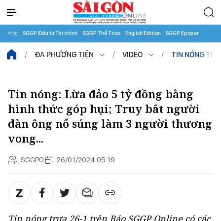
中文
SGGP Đầu tư Tài chính
SGGP Thể Thao
English Edition
SGGP Epaper
ĐA PHƯƠNG TIỆN
VIDEO
TIN NÓNG TR
Tin nóng: Lừa đảo 5 tỷ đồng bằng
hình thức góp hụi; Truy bắt người
đàn ông nổ súng làm 3 người thương
vong...
SGGPO
26/01/2024 05:19
Tin nóng trưa 26-1 trên Báo SGGP Online có các