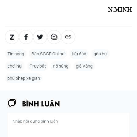
N.MINH
Tin nóng
Báo SGGP Online
lừa đảo
góp hụi
chơi hụi
Truy bắt
nổ súng
giá Vàng
phù phép xe gian
BÌNH LUẬN