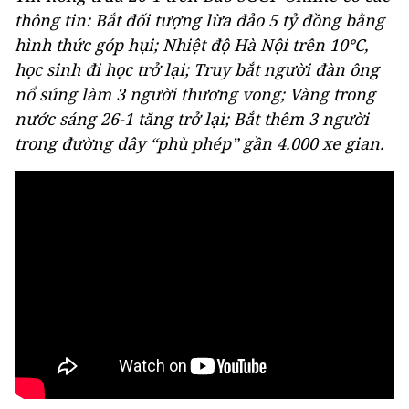
thông tin: Bắt đối tượng lừa đảo 5 tỷ đồng bằng
hình thức góp hụi; Nhiệt độ Hà Nội trên 10°C,
học sinh đi học trở lại; Truy bắt người đàn ông
nổ súng làm 3 người thương vong; Vàng trong
nước sáng 26-1 tăng trở lại; Bắt thêm 3 người
trong đường dây “phù phép” gần 4.000 xe gian.