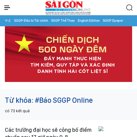
中文
SGGP Đầu tư Tài chính
SGGP Thể Thao
English Edition
SGGP Epaper
Từ khóa:
#Báo SGGP Online
có
73
kết quả
Các trường đại học sẽ công bố điểm