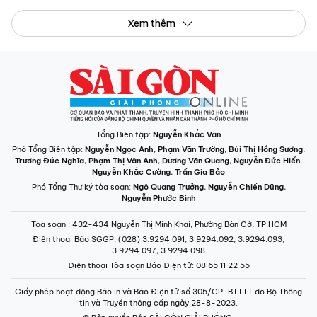
Xem thêm
Tổng Biên tập:
Nguyễn Khắc Văn
Phó Tổng Biên tập:
Nguyễn Ngọc Anh
,
Phạm Văn Trường
,
Bùi Thị Hồng Sương
,
Trương Đức Nghĩa
,
Phạm Thị Vân Anh
,
Dương Văn Quang
,
Nguyễn Đức Hiển
,
Nguyễn Khắc Cường
,
Trần Gia Bảo
Phó Tổng Thư ký tòa soạn:
Ngô Quang Trưởng
,
Nguyễn Chiến Dũng
,
Nguyễn Phước Bình
Tòa soạn
: 432-434 Nguyễn Thị Minh Khai, Phường Bàn Cờ, TP.HCM
Điện thoại Báo SGGP
: (028) 3.9294.091, 3.9294.092, 3.9294.093,
3.9294.097, 3.9294.098
Điện thoại Tòa soạn Báo Điện tử
: 08 65 11 22 55
Giấy phép hoạt động Báo in và Báo Điện tử số 305/GP-BTTTT do Bộ Thông
tin và Truyền thông cấp ngày 28-8-2023.