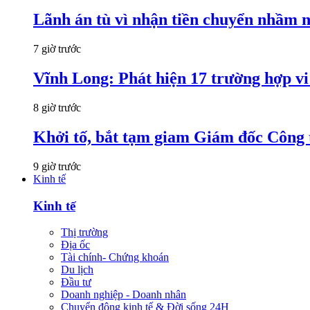
Lãnh án tù vì nhận tiền chuyển nhầm 
7 giờ trước
Vĩnh Long: Phát hiện 17 trường hợp v
8 giờ trước
Khởi tố, bắt tạm giam Giám đốc Công
9 giờ trước
Kinh tế
Kinh tế
Thị trường
Địa ốc
Tài chính- Chứng khoán
Du lịch
Đầu tư
Doanh nghiệp - Doanh nhân
Chuyển động kinh tế & Đời sống 24H