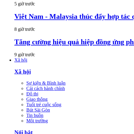
5 giờ trước
Việt Nam - Malaysia thúc đẩy hợp tác 
8 giờ trước
Tăng cường hiệu quả hiệp đồng ứng p
9 giờ trước
Xã hội
Xã hội
Sự kiện & Bình luận
Cải cách hành chính
Đô thị
Giao thông
Tuổi trẻ cuộc sống
Bút Sài Gòn
Tin buồn
Môi trường
Nổi bật