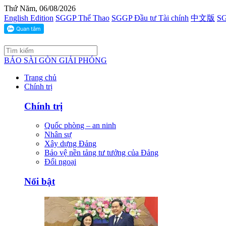
Thứ Năm, 06/08/2026
English Edition
SGGP Thể Thao
SGGP Đầu tư Tài chính
中文版
SG
BÁO SÀI GÒN GIẢI PHÓNG
Trang chủ
Chính trị
Chính trị
Quốc phòng – an ninh
Nhân sự
Xây dựng Đảng
Bảo vệ nền tảng tư tưởng của Đảng
Đối ngoại
Nổi bật