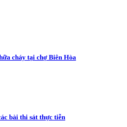
hữa cháy tại chợ Biên Hòa
c bài thi sát thực tiễn