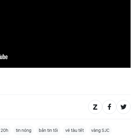
g 20h
tin nóng
bản tin tối
vé tàu tết
vàng SJC