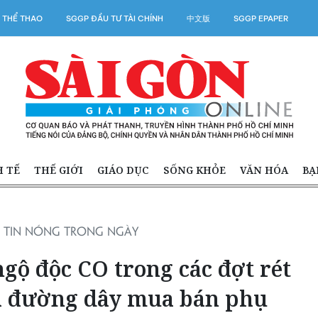
 THỂ THAO
SGGP ĐẦU TƯ TÀI CHÍNH
中文版
SGGP EPAPER
H TẾ
THẾ GIỚI
GIÁO DỤC
SỐNG KHỎE
VĂN HÓA
BẠ
TIN NÓNG TRONG NGÀY
gộ độc CO trong các đợt rét
há đường dây mua bán phụ