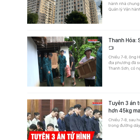
hành nhà chung c
Quản lý Vận hàn
Thanh Hóa: S
Chiều 7-8, ông H
địa phương đã sơ
Thanh Sơn, có ng
Tuyên 3 án t
hơn 45kg ma
Chiều 7-8, sau h
trong đường dây