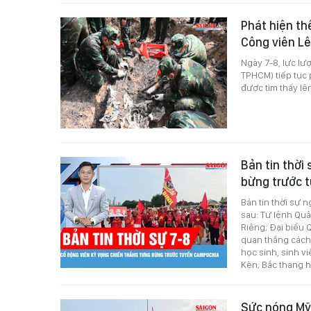
Phát hiện thê
Công viên Lê
Ngày 7-8, lực lư
TPHCM) tiếp tục p
được tìm thấy lê
Bản tin thời
bừng trước 
Bản tin thời sự 
sau: Tư lệnh Quân
Riêng; Đại biểu Q
quan thắng cách
học sinh, sinh 
Kèn; Bắc thang 
Sức nóng Mỹ 