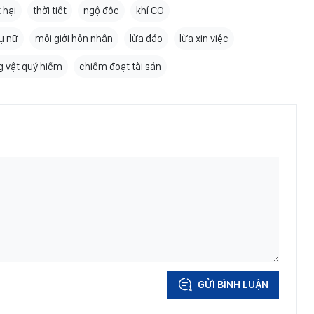
 hại
thời tiết
ngộ độc
khí CO
ụ nữ
môi giới hôn nhân
lừa đảo
lừa xin việc
g vật quý hiếm
chiếm đoạt tài sản
GỬI BÌNH LUẬN