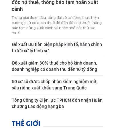
đốc nợ thuế, thông báo tạm hoãn xuất
cảnh
Trong giai đoạn đầu, tổng đài sẽ tự động thực hiện
cuộc gọi từ cơ quan thuế để đôn đốc nợ thuế, thông
báo tạm dừng xuất cảnh và nhắc nhở các thủ tục
thuế.
Đề xuất ưu tiên biện pháp kinh tế, hành chính
trước xử lý hình sự
Đề xuất giảm 30% thuế cho hộ kinh doanh,
doanh nghiệp có doanh thu đến 10 tỷ đồng
50 cơ sở được chấp nhận kiểm nghiệm mít,
sầu riêng xuất khẩu sang Trung Quốc
Tổng Công ty Điện lực TPHCM đón nhận Huân
chương Lao động hạng ba
THẾ GIỚI