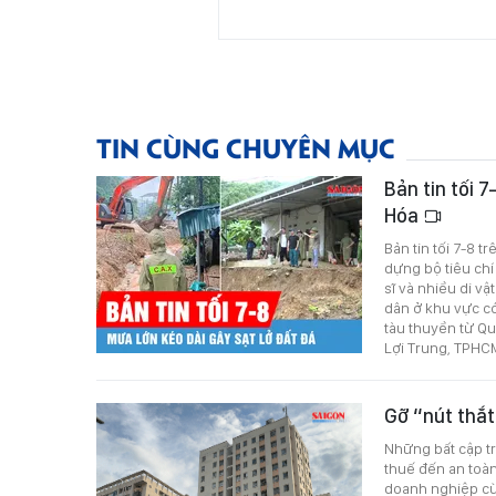
TIN CÙNG CHUYÊN MỤC
Bản tin tối 7
Hóa
Bản tin tối 7-8 
dựng bộ tiêu chí
sĩ và nhiều di vậ
dân ở khu vực có
tàu thuyền từ Q
Lợi Trung, TPHCM
Gỡ “nút thắt
Những bất cập tr
thuế đến an toà
doanh nghiệp cù