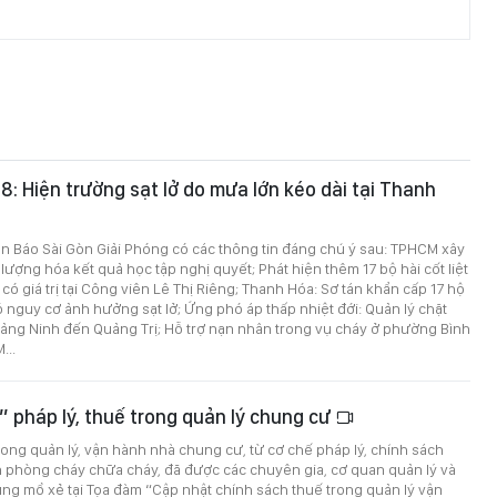
-8: Hiện trường sạt lở do mưa lớn kéo dài tại Thanh
trên Báo Sài Gòn Giải Phóng có các thông tin đáng chú ý sau: TPHCM xây
 lượng hóa kết quả học tập nghị quyết; Phát hiện thêm 17 bộ hài cốt liệt
t có giá trị tại Công viên Lê Thị Riêng; Thanh Hóa: Sơ tán khẩn cấp 17 hộ
 nguy cơ ảnh hưởng sạt lở; Ứng phó áp thấp nhiệt đới: Quản lý chặt
uảng Ninh đến Quảng Trị; Hỗ trợ nạn nhân trong vụ cháy ở phường Bình
...
” pháp lý, thuế trong quản lý chung cư
ong quản lý, vận hành nhà chung cư, từ cơ chế pháp lý, chính sách
n phòng cháy chữa cháy, đã được các chuyên gia, cơ quan quản lý và
ng mổ xẻ tại Tọa đàm “Cập nhật chính sách thuế trong quản lý vận