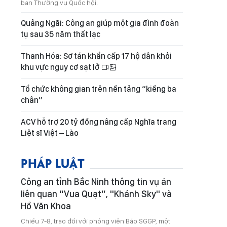
ban Thường vụ Quốc hội.
Quảng Ngãi: Công an giúp một gia đình đoàn
tụ sau 35 năm thất lạc
Thanh Hóa: Sơ tán khẩn cấp 17 hộ dân khỏi
khu vực nguy cơ sạt lở
Tổ chức không gian trên nền tảng “kiềng ba
chân”
ACV hỗ trợ 20 tỷ đồng nâng cấp Nghĩa trang
Liệt sĩ Việt – Lào
PHÁP LUẬT
Công an tỉnh Bắc Ninh thông tin vụ án
liên quan “Vua Quạt”, "Khánh Sky" và
Hồ Văn Khoa
Chiều 7-8, trao đổi với phóng viên Báo SGGP, một