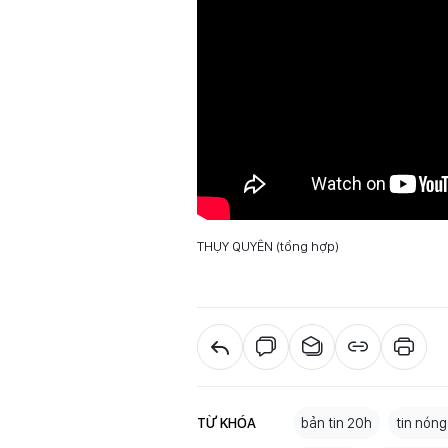
THỤY QUYÊN (tổng hợp)
TỪ KHÓA
bản tin 20h
tin nón