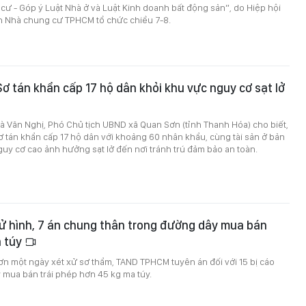
ư - Góp ý Luật Nhà ở và Luật Kinh doanh bất động sản”, do Hiệp hội
h Nhà chung cư TPHCM tổ chức chiều 7-8.
ơ tán khẩn cấp 17 hộ dân khỏi khu vực nguy cơ sạt lở
à Văn Nghị, Phó Chủ tịch UBND xã Quan Sơn (tỉnh Thanh Hóa) cho biết,
 tán khẩn cấp 17 hộ dân với khoảng 60 nhân khẩu, cùng tài sản ở bản
uy cơ cao ảnh hưởng sạt lở đến nơi tránh trú đảm bảo an toàn.
ử hình, 7 án chung thân trong đường dây mua bán
 túy
ơn một ngày xét xử sơ thẩm, TAND TPHCM tuyên án đối với 15 bị cáo
 mua bán trái phép hơn 45 kg ma túy.