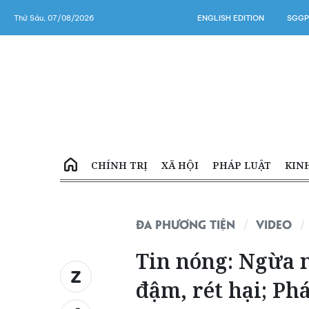
Thứ Sáu, 07/08/2026
ENGLISH EDITION
SGGP
CHÍNH TRỊ
XÃ HỘI
PHÁP LUẬT
KIN
ĐA PHƯƠNG TIỆN
VIDEO
Tin nóng: Ngừa n
đậm, rét hại; P