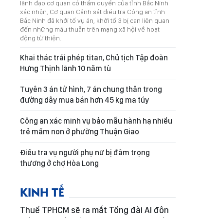
lãnh đạo cơ quan có thẩm quyền của tỉnh Bắc Ninh
xác nhận, Cơ quan Cảnh sát điều tra Công an tỉnh
Bắc Ninh đã khởi tố vụ án, khởi tố 3 bị can liên quan
đến những mâu thuẫn trên mạng xã hội về hoạt
động từ thiện.
Khai thác trái phép titan, Chủ tịch Tập đoàn
Hưng Thịnh lãnh 10 năm tù
Tuyên 3 án tử hình, 7 án chung thân trong
đường dây mua bán hơn 45 kg ma túy
Công an xác minh vụ bảo mẫu hành hạ nhiều
trẻ mầm non ở phường Thuận Giao
Điều tra vụ người phụ nữ bị đâm trọng
thương ở chợ Hòa Long
KINH TẾ
Thuế TPHCM sẽ ra mắt Tổng đài AI đôn