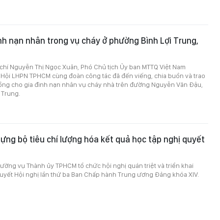
ình nạn nhân trong vụ cháy ở phường Bình Lợi Trung,
 chí Nguyễn Thị Ngọc Xuân, Phó Chủ tịch Ủy ban MTTQ Việt Nam
 Hội LHPN TPHCM cùng đoàn công tác đã đến viếng, chia buồn và trao
 đồng cho gia đình nạn nhân vụ cháy nhà trên đường Nguyễn Văn Đậu,
 Trung.
ng bộ tiêu chí lượng hóa kết quả học tập nghị quyết
ường vụ Thành ủy TPHCM tổ chức hội nghị quán triệt và triển khai
quyết Hội nghị lần thứ ba Ban Chấp hành Trung ương Đảng khóa XIV.