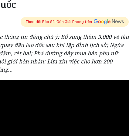
Quốc
Theo dõi Báo Sài Gòn Giải Phóng trên
c thông tin đáng chú ý: Bổ sung thêm 3.000 vé tàu
 quay đầu lao dốc sau khi lập đỉnh lịch sử; Ngừa
t đậm, rét hại; Phá đường dây mua bán phụ nữ
i giới hôn nhân; Lừa xin việc cho hơn 200
đồng…