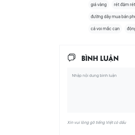
giá vàng
rét đậm rét
đường dây mua bán ph
cá voi mắc cạn
độn
BÌNH LUẬN
Xin vui lòng gõ tiếng Việt có dấu