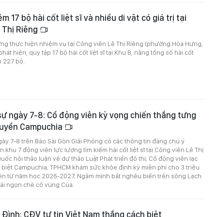
m 17 bộ hài cốt liệt sĩ và nhiều di vật có giá trị tại
 Thị Riêng
ợng thực hiện nhiệm vụ tại Công viên Lê Thị Riêng (phường Hòa Hưng,
hát hiện, quy tập 17 bộ hài cốt liệt sĩ tại Khu B, nâng tổng số hài cốt
n 227 bộ.
 sự ngày 7-8: Cổ động viên kỳ vọng chiến thắng tưng
tuyển Campuchia
ngày 7-8 trên Báo Sài Gòn Giải Phóng có các thông tin đáng chú ý
 khu 7 động viên lực lượng tìm kiếm hài cốt liệt sĩ tại Công viên Lê Thị
uốc hội thảo luận về dự thảo Luật Phát triển đô thị; Cổ động viên lạc
 biệt Campuchia; TPHCM khám sức khỏe định kỳ miễn phí cho 3 triệu
viên từ năm học 2026-2027; Ngâm mình bắt nghêu biển trên sông Lạch
hái ngọn chè cổ vùng Cùa.
Đình: CĐV tự tin Việt Nam thắng cách biệt