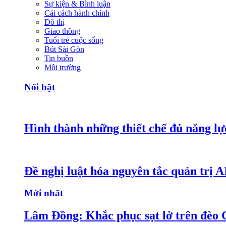
Sự kiện & Bình luận
Cải cách hành chính
Đô thị
Giao thông
Tuổi trẻ cuộc sống
Bút Sài Gòn
Tin buồn
Môi trường
Nổi bật
Hình thành những thiết chế đủ năng lự
Đề nghị luật hóa nguyên tắc quản trị A
Mới nhất
Lâm Đồng: Khắc phục sạt lở trên đèo