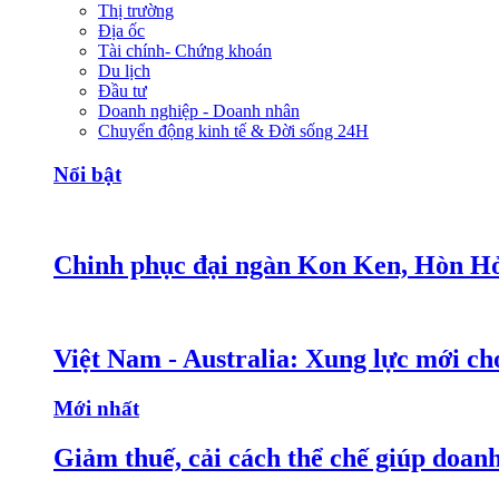
Thị trường
Địa ốc
Tài chính- Chứng khoán
Du lịch
Đầu tư
Doanh nghiệp - Doanh nhân
Chuyển động kinh tế & Đời sống 24H
Nổi bật
Chinh phục đại ngàn Kon Ken, Hòn Hỏ
Việt Nam - Australia: Xung lực mới c
Mới nhất
Giảm thuế, cải cách thể chế giúp doanh