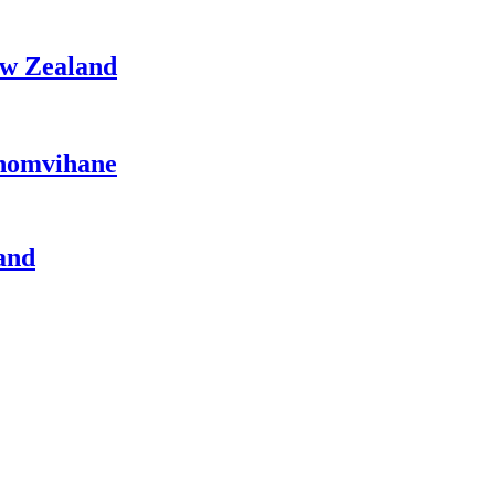
ew Zealand
Phomvihane
and