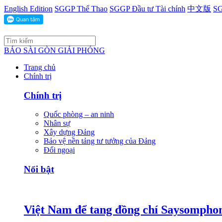
English Edition
SGGP Thể Thao
SGGP Đầu tư Tài chính
中文版
SG
BÁO SÀI GÒN GIẢI PHÓNG
Trang chủ
Chính trị
Chính trị
Quốc phòng – an ninh
Nhân sự
Xây dựng Đảng
Bảo vệ nền tảng tư tưởng của Đảng
Đối ngoại
Nổi bật
Việt Nam để tang đồng chí Saysomphon