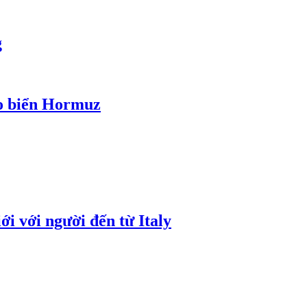
g
eo biển Hormuz
i với người đến từ Italy