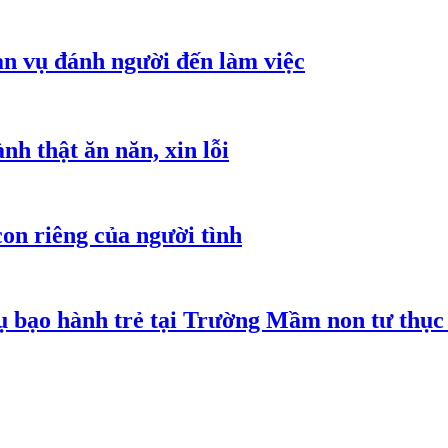
an vụ đánh người đến làm việc
h thật ăn năn, xin lỗi
on riêng của người tình
 bạo hành trẻ tại Trường Mầm non tư thục