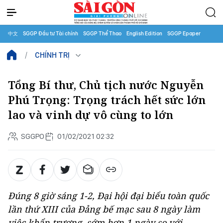
中文
SGGP Đầu tư Tài chính
SGGP Thể Thao
English Edition
SGGP Epaper
CHÍNH TRỊ
Tổng Bí thư, Chủ tịch nước Nguyễn
Phú Trọng: Trọng trách hết sức lớn
lao và vinh dự vô cùng to lớn
SGGPO
01/02/2021 02:32
Đúng 8 giờ sáng 1-2, Đại hội đại biểu toàn quốc
lần thứ XIII của Đảng bế mạc sau 8 ngày làm
việc khẩn trương, sớm hơn 1 ngày so với