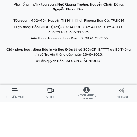
Phó Tổng Thư ký tòa soạn:
Ngô Quang Trưởng
,
Nguyễn Chiến Dũng
,
Nguyễn Phước Bình
Tòa soạn
: 432-434 Nguyễn Thị Minh Khai, Phường Bàn Cờ, TP.HCM
Điện thoại Báo SGGP
: (028) 3.9294.091, 3.9294.092, 3.9294.093,
3.9294.097, 3.9294.098
Điện thoại Tòa soạn Báo Điện tử
: 08 65 11 22 55
Giấy phép hoạt động Báo in và Báo Điện tử số 305/GP-BTTTT do Bộ Thông
tin và Truyền thông cấp ngày 28-8-2023.
© Bản quyền Báo SÀI GÒN GIẢI PHÓNG.
INFOGRAPHIC /
CHUYÊN MỤC
VIDEO
PODCAST
LONGFORM