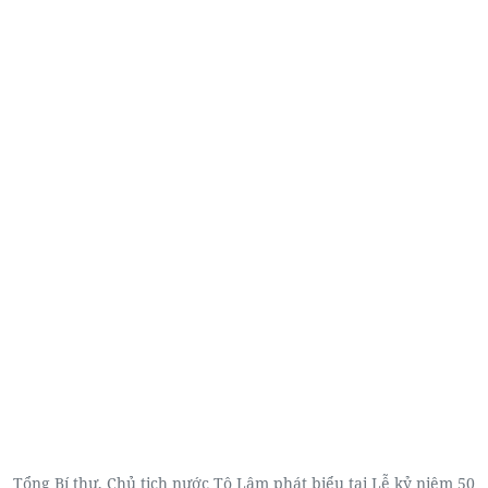
Tổng Bí thư, Chủ tịch nước Tô Lâm phát biểu tại Lễ kỷ niệm 50