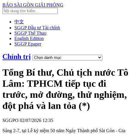
BÁO SÀI GÒN GIẢI PHÓNG
中文
SGGP Đầu tư Tài chính
SGGP Thể Thao
English Edition
SGGP Epaper
Chính trị
Tổng Bí thư, Chủ tịch nước Tô
Lâm: TPHCM tiếp tục đi
trước, mở đường, thử nghiệm,
đột phá và lan tỏa (*)
SGGPO
02/07/2026 12:35
Sáng 2-7, tại Lễ kỷ niệm 50 năm Ngày Thành phố Sài Gòn - Gia