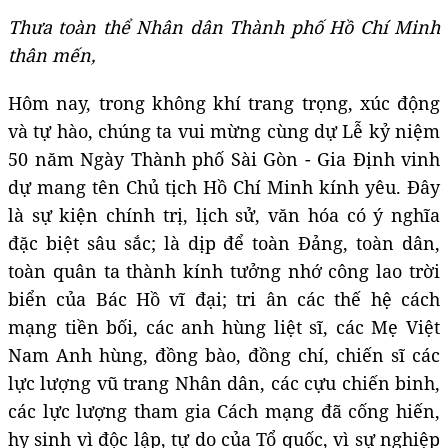
Thưa toàn thể Nhân dân
Thành phố Hồ Chí Minh
thân mến,
Hôm nay, trong không khí trang trọng, xúc động
và tự hào, chúng ta vui mừng cùng dự Lễ kỷ niệm
50 năm Ngày Thành phố Sài Gòn - Gia Định vinh
dự mang tên Chủ tịch Hồ Chí Minh kính yêu. Đây
là sự kiện chính trị, lịch sử, văn hóa có ý nghĩa
đặc biệt sâu sắc; là dịp để toàn Đảng, toàn dân,
toàn quân ta thành kính tưởng nhớ công lao trời
biển của Bác Hồ vĩ đại; tri ân các thế hệ cách
mạng tiền bối, các anh hùng liệt sĩ, các Mẹ Việt
Nam Anh hùng, đồng bào, đồng chí, chiến sĩ các
lực lượng vũ trang Nhân dân, các cựu chiến binh,
các lực lượng tham gia Cách mạng đã cống hiến,
hy sinh vì độc lập, tự do của Tổ quốc, vì sự nghiệp