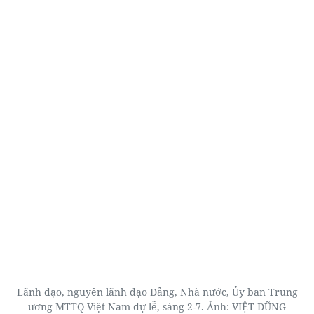
Lãnh đạo, nguyên lãnh đạo Đảng, Nhà nước, Ủy ban Trung
ương MTTQ Việt Nam dự lễ, sáng 2-7. Ảnh: VIỆT DŨNG