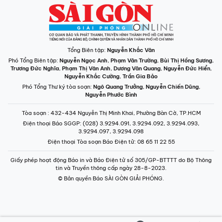
Tổng Biên tập:
Nguyễn Khắc Văn
Phó Tổng Biên tập:
Nguyễn Ngọc Anh
,
Phạm Văn Trường
,
Bùi Thị Hồng Sương
,
Trương Đức Nghĩa
,
Phạm Thị Vân Anh
,
Dương Văn Quang
,
Nguyễn Đức Hiển
,
Nguyễn Khắc Cường
,
Trần Gia Bảo
Phó Tổng Thư ký tòa soạn:
Ngô Quang Trưởng
,
Nguyễn Chiến Dũng
,
Nguyễn Phước Bình
Tòa soạn
: 432-434 Nguyễn Thị Minh Khai, Phường Bàn Cờ, TP.HCM
Điện thoại Báo SGGP
: (028) 3.9294.091, 3.9294.092, 3.9294.093,
3.9294.097, 3.9294.098
Điện thoại Tòa soạn Báo Điện tử
: 08 65 11 22 55
Giấy phép hoạt động Báo in và Báo Điện tử số 305/GP-BTTTT do Bộ Thông
tin và Truyền thông cấp ngày 28-8-2023.
© Bản quyền Báo SÀI GÒN GIẢI PHÓNG.