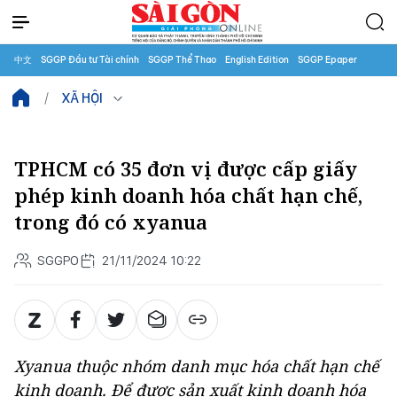
中文
SGGP Đầu tư Tài chính
SGGP Thể Thao
English Edition
SGGP Epaper
XÃ HỘI
TPHCM có 35 đơn vị được cấp giấy
phép kinh doanh hóa chất hạn chế,
trong đó có xyanua
SGGPO
21/11/2024 10:22
Xyanua thuộc nhóm danh mục hóa chất hạn chế
kinh doanh. Để được sản xuất kinh doanh hóa