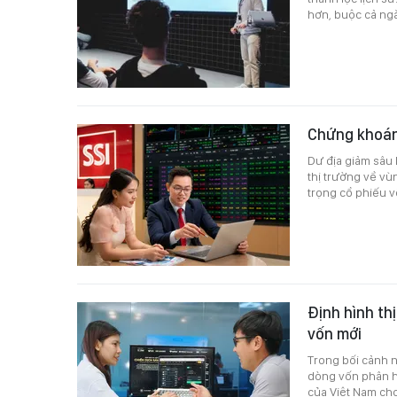
hơn, buộc cả ng
Chứng khoán
Dư địa giảm sâu 
thị trường về vù
trọng cổ phiếu v
Định hình th
vốn mới
Trong bối cảnh n
dòng vốn phân hó
của Việt Nam ch