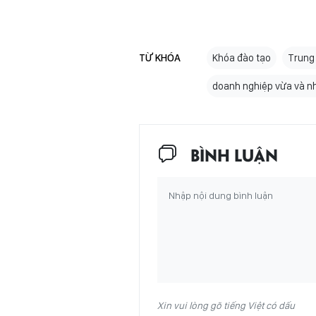
TỪ KHÓA
Khóa đào tạo
Trung 
doanh nghiệp vừa và n
BÌNH LUẬN
Xin vui lòng gõ tiếng Việt có dấu