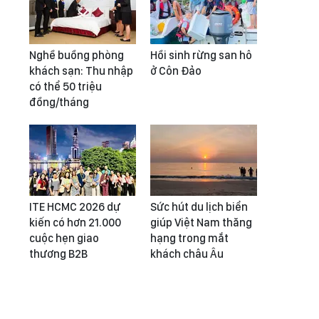
Nghề buồng phòng
Hồi sinh rừng san hô
khách sạn: Thu nhập
ở Côn Đảo
có thể 50 triệu
đồng/tháng
ITE HCMC 2026 dự
Sức hút du lịch biển
kiến có hơn 21.000
giúp Việt Nam thăng
cuộc hẹn giao
hạng trong mắt
thương B2B
khách châu Âu