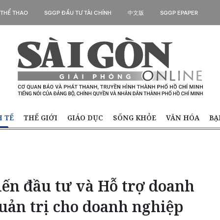
 THỂ THAO
SGGP ĐẦU TƯ TÀI CHÍNH
中文版
SGGP EPAPER
H TẾ
THẾ GIỚI
GIÁO DỤC
SỐNG KHỎE
VĂN HÓA
BẠ
iến đầu tư và Hỗ trợ doanh
uản trị cho doanh nghiệp