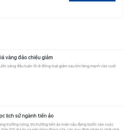
iá vàng đảo chiều giảm
ước sáng đầu tuần 10-8 đồng loạt giảm sau khi tăng mạnh vào cuối
ọc lịch sử ngành tiền ảo
ng trưởng nóng, thị trường tiền ảo toàn cầu đang bước vào cuộc
ử. Gần 100 dự án và nền tảng đóng cửa, các quy định pháp lý chặt chẽ