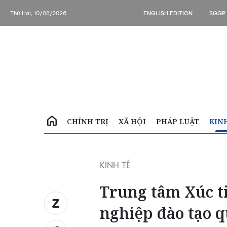
Thứ Hai, 10/08/2026
ENGLISH EDITION
SGGP
CHÍNH TRỊ
XÃ HỘI
PHÁP LUẬT
KIN
KINH TẾ
Trung tâm Xúc t
nghiệp đào tạo q