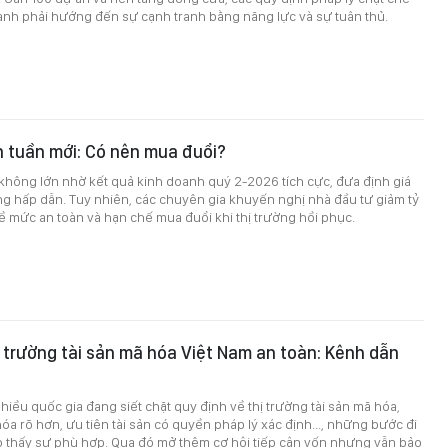
ành phải hướng đến sự cạnh tranh bằng năng lực và sự tuân thủ.
 tuần mới: Có nên mua đuổi?
không lớn nhờ kết quả kinh doanh quý 2-2026 tích cực, đưa định giá
ng hấp dẫn. Tuy nhiên, các chuyên gia khuyến nghị nhà đầu tư giảm tỷ
ề mức an toàn và hạn chế mua đuổi khi thị trường hồi phục.
ị trường tài sản mã hóa Việt Nam an toàn: Kênh dẫn
hiều quốc gia đang siết chặt quy định về thị trường tài sản mã hóa,
a rõ hơn, ưu tiên tài sản có quyền pháp lý xác định..., những bước đi
o thấy sự phù hợp. Qua đó mở thêm cơ hội tiếp cận vốn nhưng vẫn bảo