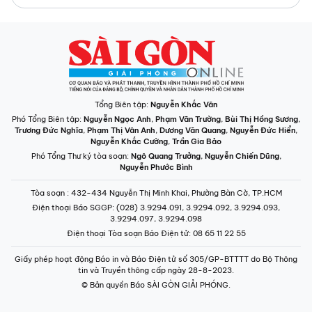
Tổng Biên tập:
Nguyễn Khắc Văn
Phó Tổng Biên tập:
Nguyễn Ngọc Anh
,
Phạm Văn Trường
,
Bùi Thị Hồng Sương
,
Trương Đức Nghĩa
,
Phạm Thị Vân Anh
,
Dương Văn Quang
,
Nguyễn Đức Hiển
,
Nguyễn Khắc Cường
,
Trần Gia Bảo
Phó Tổng Thư ký tòa soạn:
Ngô Quang Trưởng
,
Nguyễn Chiến Dũng
,
Nguyễn Phước Bình
Tòa soạn
: 432-434 Nguyễn Thị Minh Khai, Phường Bàn Cờ, TP.HCM
Điện thoại Báo SGGP
: (028) 3.9294.091, 3.9294.092, 3.9294.093,
3.9294.097, 3.9294.098
Điện thoại Tòa soạn Báo Điện tử
: 08 65 11 22 55
Giấy phép hoạt động Báo in và Báo Điện tử số 305/GP-BTTTT do Bộ Thông
tin và Truyền thông cấp ngày 28-8-2023.
© Bản quyền Báo SÀI GÒN GIẢI PHÓNG.