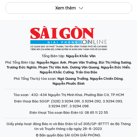
Xem thêm
Tổng Biên tập:
Nguyễn Khắc Văn
Phó Tổng Biên tập:
Nguyễn Ngọc Anh
,
Phạm Văn Trường
,
Bùi Thị Hồng Sương
,
Trương Đức Nghĩa
,
Phạm Thị Vân Anh
,
Dương Văn Quang
,
Nguyễn Đức Hiển
,
Nguyễn Khắc Cường
,
Trần Gia Bảo
Phó Tổng Thư ký tòa soạn:
Ngô Quang Trưởng
,
Nguyễn Chiến Dũng
,
Nguyễn Phước Bình
Tòa soạn
: 432-434 Nguyễn Thị Minh Khai, Phường Bàn Cờ, TP.HCM
Điện thoại Báo SGGP
: (028) 3.9294.091, 3.9294.092, 3.9294.093,
3.9294.097, 3.9294.098
Điện thoại Tòa soạn Báo Điện tử
: 08 65 11 22 55
Giấy phép hoạt động Báo in và Báo Điện tử số 305/GP-BTTTT do Bộ Thông
tin và Truyền thông cấp ngày 28-8-2023.
© Bản quyền Báo SÀI GÒN GIẢI PHÓNG.