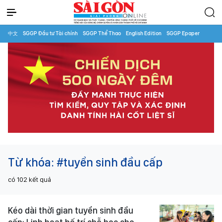
中文
SGGP Đầu tư Tài chính
SGGP Thể Thao
English Edition
SGGP Epaper
Từ khóa:
#tuyển sinh đầu cấp
có
102
kết quả
Kéo dài thời gian tuyển sinh đầu