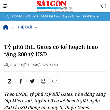
中文
SGGP Đầu tư Tài chính
SGGP Thể Thao
English Edition
SGGP Epaper
THẾ GIỚI
Tỷ phú Bill Gates có kế hoạch trao
tặng 200 tỷ USD
SGGPO
09/05/2025 03:50
Theo CNBC, tỷ phú Mỹ Bill Gates, nhà đồng sáng
lập Microsoft, tuyên bố có kế hoạch giải ngân
200 tỷ USD thông qua quỹ từ thiện Gates