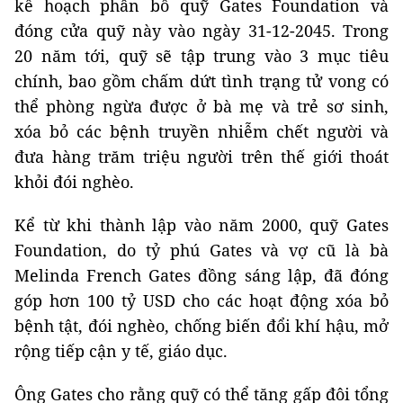
kế hoạch phân bổ quỹ Gates Foundation và
đóng cửa quỹ này vào ngày 31-12-2045. Trong
20 năm tới, quỹ sẽ tập trung vào 3 mục tiêu
chính, bao gồm chấm dứt tình trạng tử vong có
thể phòng ngừa được ở bà mẹ và trẻ sơ sinh,
xóa bỏ các bệnh truyền nhiễm chết người và
đưa hàng trăm triệu người trên thế giới thoát
khỏi đói nghèo.
Kể từ khi thành lập vào năm 2000, quỹ Gates
Foundation, do tỷ phú Gates và vợ cũ là bà
Melinda French Gates đồng sáng lập, đã đóng
góp hơn 100 tỷ USD cho các hoạt động xóa bỏ
bệnh tật, đói nghèo, chống biến đổi khí hậu, mở
rộng tiếp cận y tế, giáo dục.
Ông Gates cho rằng quỹ có thể tăng gấp đôi tổng