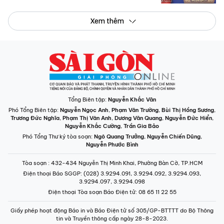
Xem thêm
Tổng Biên tập:
Nguyễn Khắc Văn
Phó Tổng Biên tập:
Nguyễn Ngọc Anh
,
Phạm Văn Trường
,
Bùi Thị Hồng Sương
,
Trương Đức Nghĩa
,
Phạm Thị Vân Anh
,
Dương Văn Quang
,
Nguyễn Đức Hiển
,
Nguyễn Khắc Cường
,
Trần Gia Bảo
Phó Tổng Thư ký tòa soạn:
Ngô Quang Trưởng
,
Nguyễn Chiến Dũng
,
Nguyễn Phước Bình
Tòa soạn
: 432-434 Nguyễn Thị Minh Khai, Phường Bàn Cờ, TP.HCM
Điện thoại Báo SGGP
: (028) 3.9294.091, 3.9294.092, 3.9294.093,
3.9294.097, 3.9294.098
Điện thoại Tòa soạn Báo Điện tử
: 08 65 11 22 55
Giấy phép hoạt động Báo in và Báo Điện tử số 305/GP-BTTTT do Bộ Thông
tin và Truyền thông cấp ngày 28-8-2023.