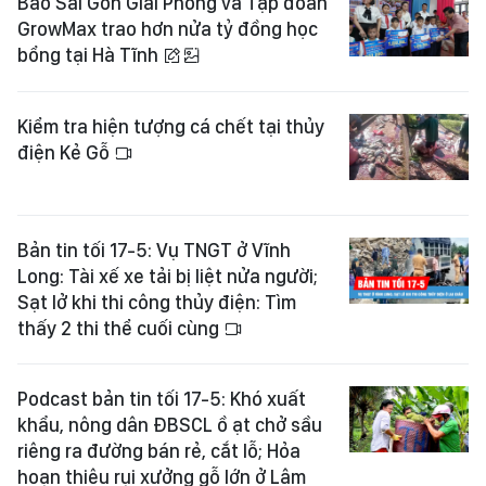
Báo Sài Gòn Giải Phóng và Tập đoàn
GrowMax trao hơn nửa tỷ đồng học
bổng tại Hà Tĩnh
Kiểm tra hiện tượng cá chết tại thủy
điện Kẻ Gỗ
Bản tin tối 17-5: Vụ TNGT ở Vĩnh
Long: Tài xế xe tải bị liệt nửa người;
Sạt lở khi thi công thủy điện: Tìm
thấy 2 thi thể cuối cùng
Podcast bản tin tối 17-5: Khó xuất
khẩu, nông dân ĐBSCL ồ ạt chở sầu
riêng ra đường bán rẻ, cắt lỗ; Hỏa
hoạn thiêu rụi xưởng gỗ lớn ở Lâm