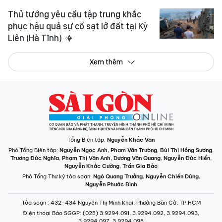
Thủ tướng yêu cầu tập trung khắc
phục hậu quả sự cố sạt lở đất tại Kỳ
Liên (Hà Tĩnh)
Xem thêm
Tổng Biên tập:
Nguyễn Khắc Văn
Phó Tổng Biên tập:
Nguyễn Ngọc Anh
,
Phạm Văn Trường
,
Bùi Thị Hồng Sương
,
Trương Đức Nghĩa
,
Phạm Thị Vân Anh
,
Dương Văn Quang
,
Nguyễn Đức Hiển
,
Nguyễn Khắc Cường
,
Trần Gia Bảo
Phó Tổng Thư ký tòa soạn:
Ngô Quang Trưởng
,
Nguyễn Chiến Dũng
,
Nguyễn Phước Bình
Tòa soạn
: 432-434 Nguyễn Thị Minh Khai, Phường Bàn Cờ, TP.HCM
Điện thoại Báo SGGP
: (028) 3.9294.091, 3.9294.092, 3.9294.093,
3.9294.097, 3.9294.098