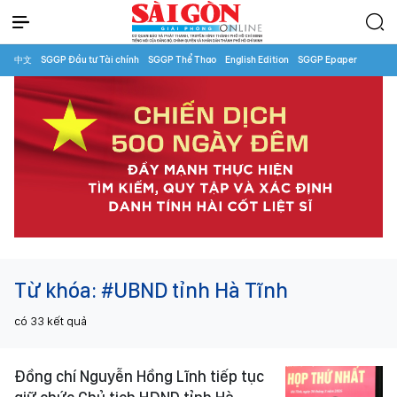
中文
SGGP Đầu tư Tài chính
SGGP Thể Thao
English Edition
SGGP Epaper
Từ khóa:
#UBND tỉnh Hà Tĩnh
có
33
kết quả
Đồng chí Nguyễn Hồng Lĩnh tiếp tục