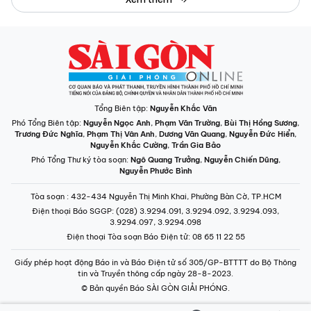
Tổng Biên tập:
Nguyễn Khắc Văn
Phó Tổng Biên tập:
Nguyễn Ngọc Anh
,
Phạm Văn Trường
,
Bùi Thị Hồng Sương
,
Trương Đức Nghĩa
,
Phạm Thị Vân Anh
,
Dương Văn Quang
,
Nguyễn Đức Hiển
,
Nguyễn Khắc Cường
,
Trần Gia Bảo
Phó Tổng Thư ký tòa soạn:
Ngô Quang Trưởng
,
Nguyễn Chiến Dũng
,
Nguyễn Phước Bình
Tòa soạn
: 432-434 Nguyễn Thị Minh Khai, Phường Bàn Cờ, TP.HCM
Điện thoại Báo SGGP
: (028) 3.9294.091, 3.9294.092, 3.9294.093,
3.9294.097, 3.9294.098
Điện thoại Tòa soạn Báo Điện tử
: 08 65 11 22 55
Giấy phép hoạt động Báo in và Báo Điện tử số 305/GP-BTTTT do Bộ Thông
tin và Truyền thông cấp ngày 28-8-2023.
© Bản quyền Báo SÀI GÒN GIẢI PHÓNG.