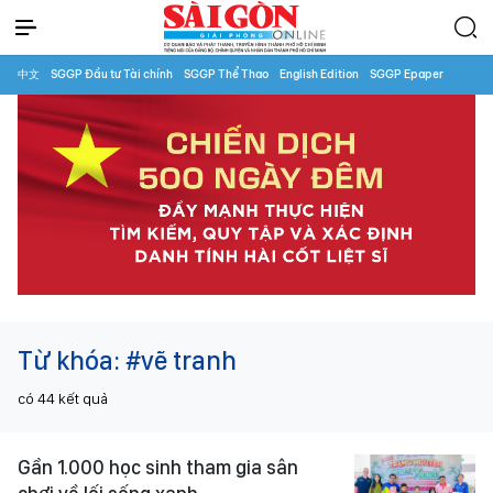
中文
SGGP Đầu tư Tài chính
SGGP Thể Thao
English Edition
SGGP Epaper
Từ khóa:
#vẽ tranh
có
44
kết quả
Gần 1.000 học sinh tham gia sân