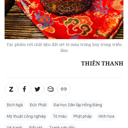
Tác phẩm với chất liệu đất sét tô màu trưng bày trong triển
lãm
THIÊN THANH
Bích Ngà
Đức Phật
Đại học Dân lập Hồng Bàng
Mỹ thuật công nghiệp
Tô màu
Phật pháp
Hình họa
Vẽ tranh
Đất sét
Tranh sơn dầu