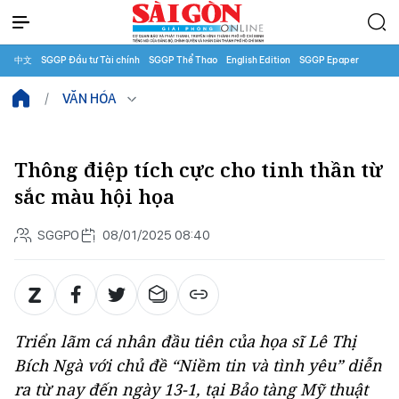
中文
SGGP Đầu tư Tài chính
SGGP Thể Thao
English Edition
SGGP Epaper
VĂN HÓA
Thông điệp tích cực cho tinh thần từ
sắc màu hội họa
SGGPO
08/01/2025 08:40
Triển lãm cá nhân đầu tiên của họa sĩ Lê Thị
Bích Ngà với chủ đề “Niềm tin và tình yêu” diễn
ra từ nay đến ngày 13-1, tại Bảo tàng Mỹ thuật