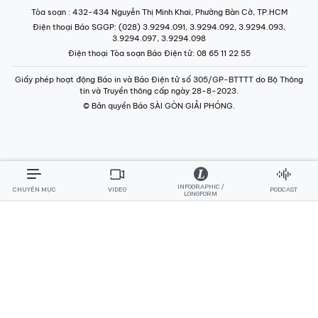
Tòa soạn
: 432-434 Nguyễn Thị Minh Khai, Phường Bàn Cờ, TP.HCM
Điện thoại Báo SGGP
: (028) 3.9294.091, 3.9294.092, 3.9294.093,
3.9294.097, 3.9294.098
Điện thoại Tòa soạn Báo Điện tử
: 08 65 11 22 55
Giấy phép hoạt động Báo in và Báo Điện tử số 305/GP-BTTTT do Bộ Thông
tin và Truyền thông cấp ngày 28-8-2023.
© Bản quyền Báo SÀI GÒN GIẢI PHÓNG.
INFOGRAPHIC /
CHUYÊN MỤC
VIDEO
PODCAST
LONGFORM