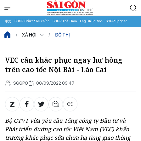
中文
SGGP Đầu tư Tài chính
SGGP Thể Thao
English Edition
SGGP Epaper
XÃ HỘI
ĐÔ THỊ
VEC cần khắc phục ngay hư hỏng
trên cao tốc Nội Bài - Lào Cai
SGGPO
08/09/2022 09:47
Bộ GTVT vừa yêu cầu Tổng công ty Đầu tư và
Phát triển đường cao tốc Việt Nam (VEC) khẩn
trương khắc phục sửa chữa hạ tầng giao thông