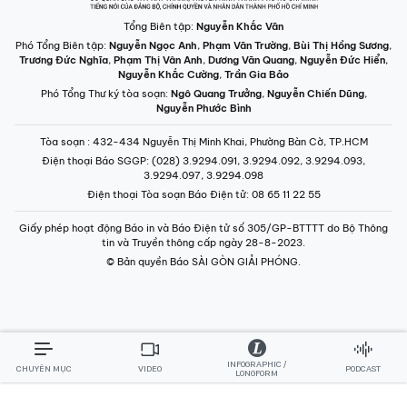
Tổng Biên tập:
Nguyễn Khắc Văn
Phó Tổng Biên tập:
Nguyễn Ngọc Anh
,
Phạm Văn Trường
,
Bùi Thị Hồng Sương
,
Trương Đức Nghĩa
,
Phạm Thị Vân Anh
,
Dương Văn Quang
,
Nguyễn Đức Hiển
,
Nguyễn Khắc Cường
,
Trần Gia Bảo
Phó Tổng Thư ký tòa soạn:
Ngô Quang Trưởng
,
Nguyễn Chiến Dũng
,
Nguyễn Phước Bình
Tòa soạn
: 432-434 Nguyễn Thị Minh Khai, Phường Bàn Cờ, TP.HCM
Điện thoại Báo SGGP
: (028) 3.9294.091, 3.9294.092, 3.9294.093,
3.9294.097, 3.9294.098
Điện thoại Tòa soạn Báo Điện tử
: 08 65 11 22 55
Giấy phép hoạt động Báo in và Báo Điện tử số 305/GP-BTTTT do Bộ Thông
tin và Truyền thông cấp ngày 28-8-2023.
© Bản quyền Báo SÀI GÒN GIẢI PHÓNG.
INFOGRAPHIC /
CHUYÊN MỤC
VIDEO
PODCAST
LONGFORM