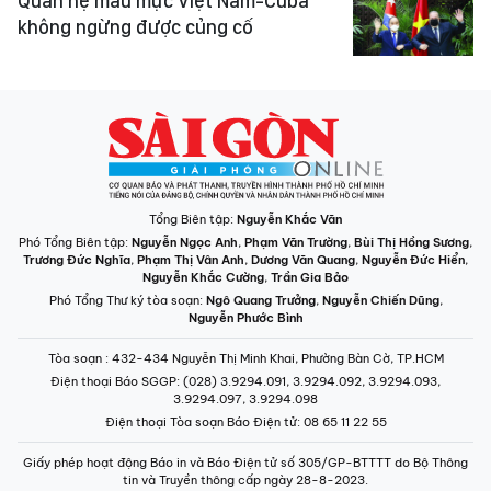
Quan hệ mẫu mực Việt Nam-Cuba
không ngừng được củng cố
Tổng Biên tập:
Nguyễn Khắc Văn
Phó Tổng Biên tập:
Nguyễn Ngọc Anh
,
Phạm Văn Trường
,
Bùi Thị Hồng Sương
,
Trương Đức Nghĩa
,
Phạm Thị Vân Anh
,
Dương Văn Quang
,
Nguyễn Đức Hiển
,
Nguyễn Khắc Cường
,
Trần Gia Bảo
Phó Tổng Thư ký tòa soạn:
Ngô Quang Trưởng
,
Nguyễn Chiến Dũng
,
Nguyễn Phước Bình
Tòa soạn
: 432-434 Nguyễn Thị Minh Khai, Phường Bàn Cờ, TP.HCM
Điện thoại Báo SGGP
: (028) 3.9294.091, 3.9294.092, 3.9294.093,
3.9294.097, 3.9294.098
Điện thoại Tòa soạn Báo Điện tử
: 08 65 11 22 55
Giấy phép hoạt động Báo in và Báo Điện tử số 305/GP-BTTTT do Bộ Thông
tin và Truyền thông cấp ngày 28-8-2023.