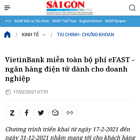
中文
SGGP Đầu tư Tài chính
SGGP Thể Thao
English Edition
SGGP Epaper
KINH TẾ
TÀI CHÍNH- CHỨNG KHOÁN
VietinBank miễn toàn bộ phí eFAST -
ngân hàng điện tử dành cho doanh
nghiệp
17/02/2021 07:31
Chương trình triển khai từ ngày 17-2-2021 đến
ngày 31-12-2021 nhằm mang tới cho khách hàng