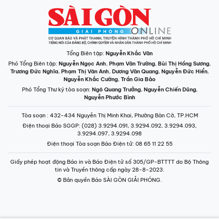
Tổng Biên tập:
Nguyễn Khắc Văn
Phó Tổng Biên tập:
Nguyễn Ngọc Anh
,
Phạm Văn Trường
,
Bùi Thị Hồng Sương
,
Trương Đức Nghĩa
,
Phạm Thị Vân Anh
,
Dương Văn Quang
,
Nguyễn Đức Hiển
,
Nguyễn Khắc Cường
,
Trần Gia Bảo
Phó Tổng Thư ký tòa soạn:
Ngô Quang Trưởng
,
Nguyễn Chiến Dũng
,
Nguyễn Phước Bình
Tòa soạn
: 432-434 Nguyễn Thị Minh Khai, Phường Bàn Cờ, TP.HCM
Điện thoại Báo SGGP
: (028) 3.9294.091, 3.9294.092, 3.9294.093,
3.9294.097, 3.9294.098
Điện thoại Tòa soạn Báo Điện tử
: 08 65 11 22 55
Giấy phép hoạt động Báo in và Báo Điện tử số 305/GP-BTTTT do Bộ Thông
tin và Truyền thông cấp ngày 28-8-2023.
© Bản quyền Báo SÀI GÒN GIẢI PHÓNG.