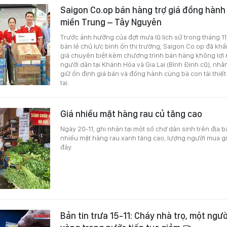
Saigon Co.op bán hàng trợ giá đồng hành
miền Trung – Tây Nguyên
Trước ảnh hưởng của đợt mưa lũ lịch sử trong tháng 11 
bán lẻ chủ lực bình ổn thị trường, Saigon Co.op đã khẩn
giá chuyên biệt kèm chương trình bán hàng không lợi n
người dân tại Khánh Hòa và Gia Lai (Bình Định cũ), nhằ
giữ ổn định giá bán và đồng hành cùng bà con tái thiế
tai.
Giá nhiều mặt hàng rau củ tăng cao
Ngày 20-11, ghi nhận tại một số chợ dân sinh trên địa b
nhiều mặt hàng rau xanh tăng cao, lượng người mua gi
đây.
Bản tin trưa 15-11: Cháy nhà trọ, một ngườ