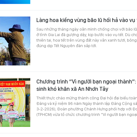
Làng hoa kiểng vùng bão lũ hối hả vào vụ
Sau những tháng ngày oằn mình chống chọi với bão lũ,
ở tỉnh Gia Lai đã gượng dậy, kịp bước vào vụ tết. Dù c
thiên tai, hoa tết trên vùng đất này vẫn xanh tươi, bôn
đúng dịp Tết Nguyên đán sắp tới.
Chương trình “Vì người bạn ngoại thành”:
sinh khó khăn xã An Nhơn Tây
Thiết thực chào mừng thành công Đại hội đại biểu toàn
Đảng và kỷ niệm 96 năm Ngày thành lập Đảng Cộng sả
3-2-2026), Đoàn phường Chánh Hưng phối hợp với Đo
(TPHCM) vừa tổ chức chương trình “Vì người bạn ngoại