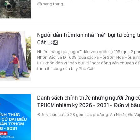
đã sang trang.
Người dân trùm kín nhà "né" bụi từ công t
Cát
Nhiều tháng qua, người dân ven quốc lộ 19B (qua 2 p
Nhơn Bắc) và ĐT 638 (qua các xã Hội Sơn, Hòa Hội, Bình
Lai) khốn đốn vì “bão bụi” từ hoạt động vận chuyển đấ
trình thi công sân bay Phù Cát.
Danh sách chính thức những người ứng c
TPHCM nhiệm kỳ 2026 - 2031 - Đơn vị bầ
Đơn vị bầu cử số 28 gồm các phường: An Nhơn, Gò Vấ