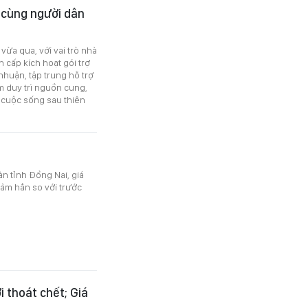
 cùng người dân
vừa qua, với vai trò nhà
 cấp kích hoạt gói trợ
huận, tập trung hỗ trợ
m duy trì nguồn cung,
t cuộc sống sau thiên
àn tỉnh Đồng Nai, giá
ảm hẳn so với trước
i thoát chết; Giá