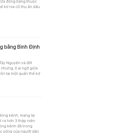
giữa đồng bằng thuộc
hể kơ nia cổ thụ ẩn dấu
g bằng Bình Định
n Tây Nguyên và đời
nhưng, ít ai ngờ giữa
tồn tại một quần thể kơ
.
 dòng kênh, mang lại
 ra hơn 3 thập niên
dòng kênh đã trong
ộc sống của người dân