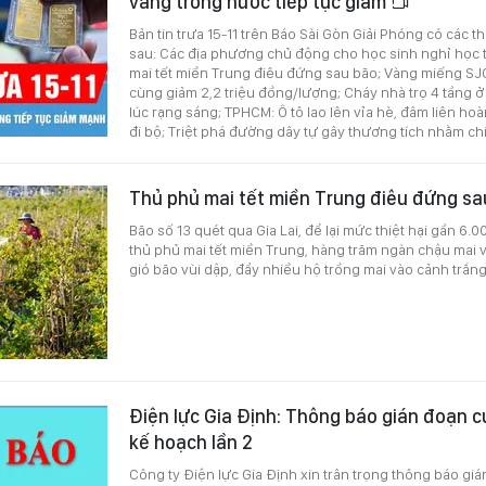
vàng trong nước tiếp tục giảm
Bản tin trưa 15-11 trên Báo Sài Gòn Giải Phóng có các t
sau: Các địa phương chủ động cho học sinh nghỉ học 
mai tết miền Trung điêu đứng sau bão; Vàng miếng S
cùng giảm 2,2 triệu đồng/lượng; Cháy nhà trọ 4 tầng ở
lúc rạng sáng; TPHCM: Ô tô lao lên vỉa hè, đâm liên ho
đi bộ; Triệt phá đường dây tự gây thương tích nhằm ch
Thủ phủ mai tết miền Trung điêu đứng s
Bão số 13 quét qua Gia Lai, để lại mức thiệt hại gần 6.
thủ phủ mai tết miền Trung, hàng trăm ngàn chậu mai 
gió bão vùi dập, đẩy nhiều hộ trồng mai vào cảnh trắng
Điện lực Gia Định: Thông báo gián đoạn c
kế hoạch lần 2
Công ty Điện lực Gia Định xin trân trọng thông báo gi