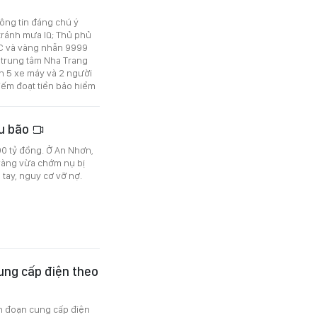
hông tin đáng chú ý
tránh mưa lũ; Thủ phủ
JC và vàng nhẫn 9999
 trung tâm Nha Trang
àn 5 xe máy và 2 người
iếm đoạt tiền bảo hiểm
au bão
000 tỷ đồng. Ở An Nhơn,
vàng vừa chớm nụ bị
 tay, nguy cơ vỡ nợ.
ung cấp điện theo
án đoạn cung cấp điện