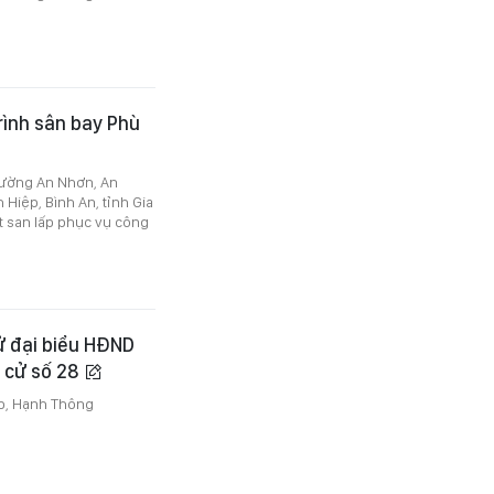
rình sân bay Phù
hường An Nhơn, An
 Hiệp, Bình An, tỉnh Gia
t san lấp phục vụ công
ử đại biểu HĐND
u cử số 28
p, Hạnh Thông