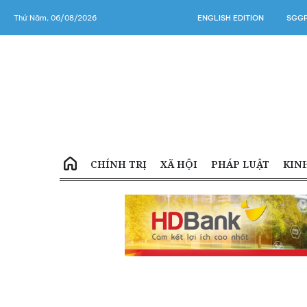
Thứ Năm, 06/08/2026
ENGLISH EDITION
SGGP
CHÍNH TRỊ
XÃ HỘI
PHÁP LUẬT
KIN