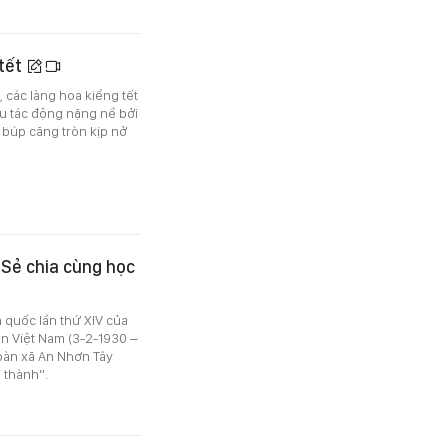
 tết
 các làng hoa kiểng tết
hịu tác động nặng nề bởi
g búp căng tròn kịp nở
 Sẻ chia cùng học
 quốc lần thứ XIV của
n Việt Nam (3-2-1930 –
àn xã An Nhơn Tây
 thành”.