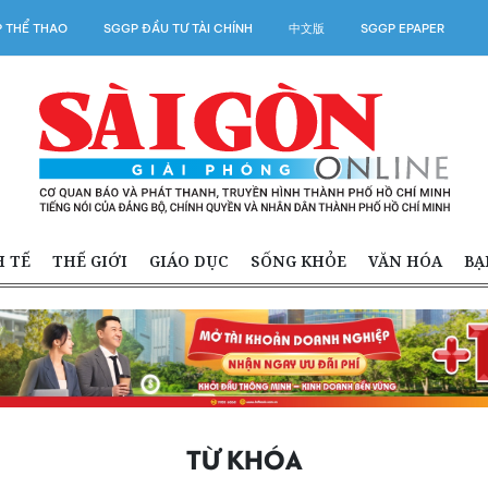
 THỂ THAO
SGGP ĐẦU TƯ TÀI CHÍNH
中文版
SGGP EPAPER
H TẾ
THẾ GIỚI
GIÁO DỤC
SỐNG KHỎE
VĂN HÓA
BẠ
TỪ KHÓA