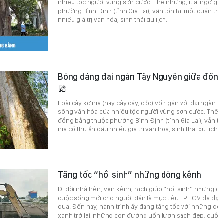
nhiều tộc người vùng sơn cước. Thế nhưng, ít ai ngờ 
phường Bình Định (tỉnh Gia Lai), vẫn tồn tại một quần t
nhiều giá trị văn hóa, sinh thái du lịch.
Bóng dáng đại ngàn Tây Nguyên giữa đồn
Loài cây kơ nia (hay cây cầy, cốc) vốn gắn với đại ngà
sống văn hóa của nhiều tộc người vùng sơn cước. Thế 
đồng bằng thuộc phường Bình Định (tỉnh Gia Lai), vẫn 
nia cổ thụ ẩn dấu nhiều giá trị văn hóa, sinh thái du lịch
Tăng tốc “hồi sinh” những dòng kênh
Di dời nhà trên, ven kênh, rạch giúp “hồi sinh” những
cuộc sống mới cho người dân là mục tiêu TPHCM đã đặt
qua. Đến nay, hành trình ấy đang tăng tốc với những 
xanh trở lại, những con đường uốn lượn sạch đẹp, cu