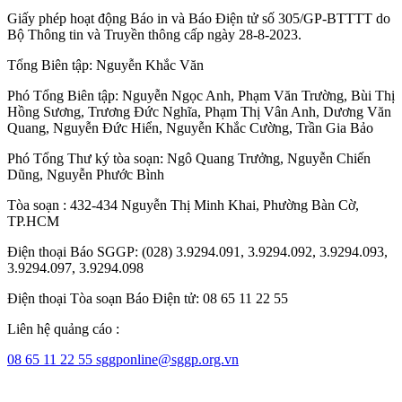
Giấy phép hoạt động Báo in và Báo Điện tử số 305/GP-BTTTT do
Bộ Thông tin và Truyền thông cấp ngày 28-8-2023.
Tổng Biên tập:
Nguyễn Khắc Văn
Phó Tổng Biên tập:
Nguyễn Ngọc Anh
,
Phạm Văn Trường
,
Bùi Thị
Hồng Sương
,
Trương Đức Nghĩa
,
Phạm Thị Vân Anh
,
Dương Văn
Quang
,
Nguyễn Đức Hiển
,
Nguyễn Khắc Cường
,
Trần Gia Bảo
Phó Tổng Thư ký tòa soạn:
Ngô Quang Trưởng
,
Nguyễn Chiến
Dũng
,
Nguyễn Phước Bình
Tòa soạn : 432-434 Nguyễn Thị Minh Khai, Phường Bàn Cờ,
TP.HCM
Điện thoại Báo SGGP: (028) 3.9294.091, 3.9294.092, 3.9294.093,
3.9294.097, 3.9294.098
Điện thoại Tòa soạn Báo Điện tử: 08 65 11 22 55
Liên hệ quảng cáo :
08 65 11 22 55
sggponline@sggp.org.vn