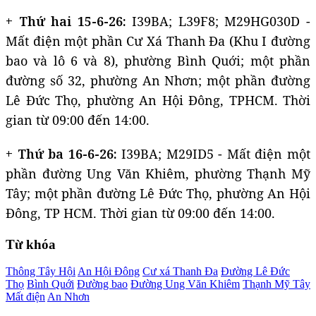
+ Thứ hai 15-6-26:
I39BA; L39F8; M29HG030D -
Mất điện một phần Cư Xá Thanh Đa (Khu I đường
bao và lô 6 và 8), phường Bình Quới; một phần
đường số 32, phường An Nhơn; một phần đường
Lê Đức Thọ, phường An Hội Đông, TPHCM. Thời
gian từ 09:00 đến 14:00.
+ Thứ ba 16-6-26:
I39BA; M29ID5 - Mất điện một
phần đường Ung Văn Khiêm, phường Thạnh Mỹ
Tây; một phần đường Lê Đức Thọ, phường An Hội
Đông, TP HCM. Thời gian từ 09:00 đến 14:00.
Từ khóa
Thông Tây Hội
An Hội Đông
Cư xá Thanh Đa
Đường Lê Đức
Thọ
Bình Quới
Đường bao
Đường Ung Văn Khiêm
Thạnh Mỹ Tây
Mất điện
An Nhơn