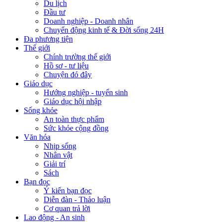
Du lịch
Đầu tư
Doanh nghiệp - Doanh nhân
Chuyển động kinh tế & Đời sống 24H
Đa phương tiện
Thế giới
Chính trường thế giới
Hồ sơ - tư liệu
Chuyện đó đây
Giáo dục
Hướng nghiệp - tuyển sinh
Giáo dục hội nhập
Sống khỏe
An toàn thực phẩm
Sức khỏe cộng đồng
Văn hóa
Nhịp sống
Nhân vật
Giải trí
Sách
Bạn đọc
Ý kiến bạn đọc
Diễn đàn - Thảo luận
Cơ quan trả lời
Lao động - An sinh