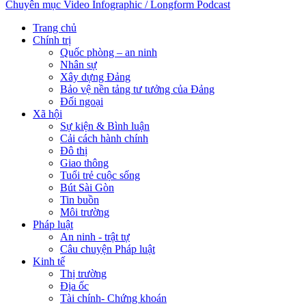
Chuyên mục
Video
Infographic / Longform
Podcast
Trang chủ
Chính trị
Quốc phòng – an ninh
Nhân sự
Xây dựng Đảng
Bảo vệ nền tảng tư tưởng của Đảng
Đối ngoại
Xã hội
Sự kiện & Bình luận
Cải cách hành chính
Đô thị
Giao thông
Tuổi trẻ cuộc sống
Bút Sài Gòn
Tin buồn
Môi trường
Pháp luật
An ninh - trật tự
Câu chuyện Pháp luật
Kinh tế
Thị trường
Địa ốc
Tài chính- Chứng khoán