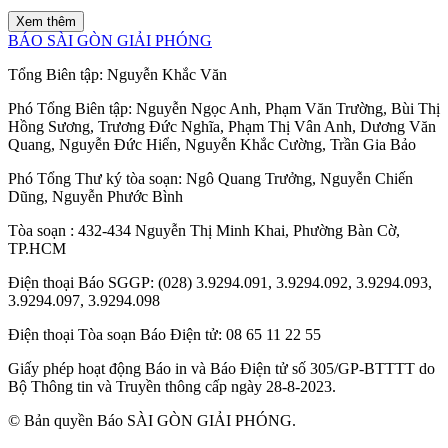
Xem thêm
BÁO SÀI GÒN GIẢI PHÓNG
Tổng Biên tập:
Nguyễn Khắc Văn
Phó Tổng Biên tập:
Nguyễn Ngọc Anh
,
Phạm Văn Trường
,
Bùi Thị
Hồng Sương
,
Trương Đức Nghĩa
,
Phạm Thị Vân Anh
,
Dương Văn
Quang
,
Nguyễn Đức Hiển
,
Nguyễn Khắc Cường
,
Trần Gia Bảo
Phó Tổng Thư ký tòa soạn:
Ngô Quang Trưởng
,
Nguyễn Chiến
Dũng
,
Nguyễn Phước Bình
Tòa soạn
: 432-434 Nguyễn Thị Minh Khai, Phường Bàn Cờ,
TP.HCM
Điện thoại Báo SGGP
: (028) 3.9294.091, 3.9294.092, 3.9294.093,
3.9294.097, 3.9294.098
Điện thoại Tòa soạn Báo Điện tử
: 08 65 11 22 55
Giấy phép hoạt động Báo in và Báo Điện tử số 305/GP-BTTTT do
Bộ Thông tin và Truyền thông cấp ngày 28-8-2023.
© Bản quyền Báo SÀI GÒN GIẢI PHÓNG.