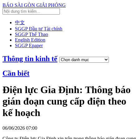
BÁO SÀI GÒN GIẢI PHÓNG
中文
SGGP Đầu tư Tài chính
SGGP Thể Thao
English Edition
SGGP Epaper
Thông tin kinh tế
Cần biết
Điện lực Gia Định: Thông báo
gián đoạn cung cấp điện theo
kế hoạch
06/06/2026 07:00
Công ty Điện lực Gia Định xin trân trọng thông báo gián đoạn cung