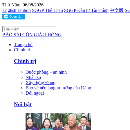
Thứ Năm, 06/08/2026
English Edition
SGGP Thể Thao
SGGP Đầu tư Tài chính
中文版
SG
BÁO SÀI GÒN GIẢI PHÓNG
Trang chủ
Chính trị
Chính trị
Quốc phòng – an ninh
Nhân sự
Xây dựng Đảng
Bảo vệ nền tảng tư tưởng của Đảng
Đối ngoại
Nổi bật