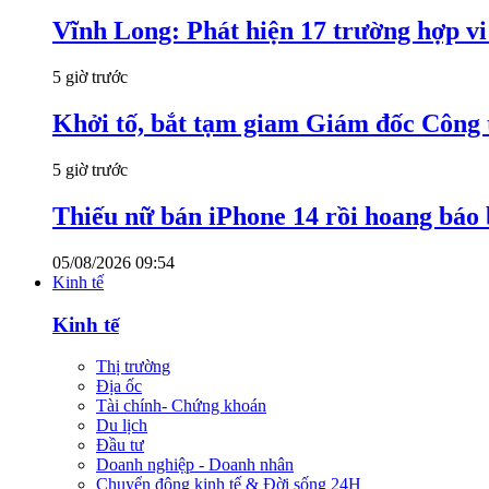
Vĩnh Long: Phát hiện 17 trường hợp v
5 giờ trước
Khởi tố, bắt tạm giam Giám đốc Công
5 giờ trước
Thiếu nữ bán iPhone 14 rồi hoang báo 
05/08/2026 09:54
Kinh tế
Kinh tế
Thị trường
Địa ốc
Tài chính- Chứng khoán
Du lịch
Đầu tư
Doanh nghiệp - Doanh nhân
Chuyển động kinh tế & Đời sống 24H