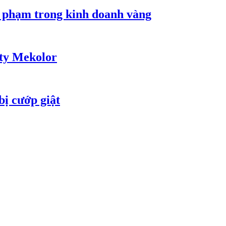
i phạm trong kinh doanh vàng
 ty Mekolor
bị cướp giật