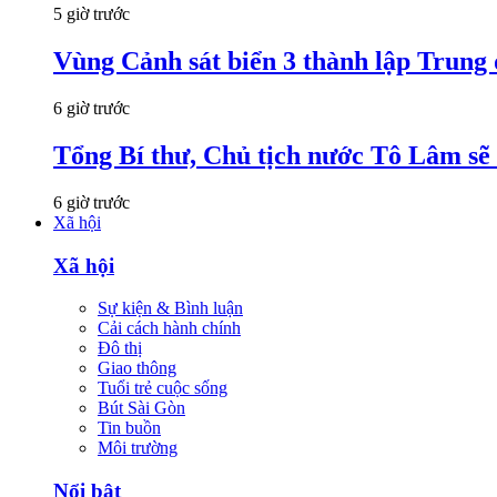
5 giờ trước
Vùng Cảnh sát biển 3 thành lập Trung 
6 giờ trước
Tổng Bí thư, Chủ tịch nước Tô Lâm sẽ
6 giờ trước
Xã hội
Xã hội
Sự kiện & Bình luận
Cải cách hành chính
Đô thị
Giao thông
Tuổi trẻ cuộc sống
Bút Sài Gòn
Tin buồn
Môi trường
Nổi bật