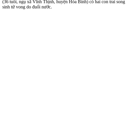
(36 tuổi, ngụ xã Vĩnh Thịnh, huyện Hòa Bình) có hai con trai song
sinh tử vong do đuối nước.