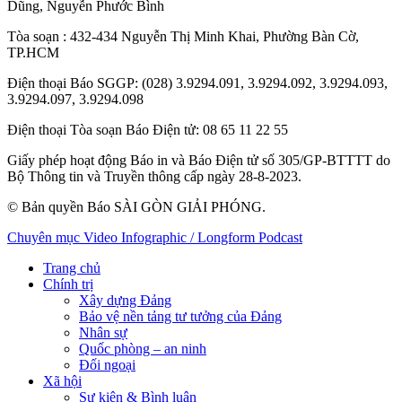
Dũng
,
Nguyễn Phước Bình
Tòa soạn
: 432-434 Nguyễn Thị Minh Khai, Phường Bàn Cờ,
TP.HCM
Điện thoại Báo SGGP
: (028) 3.9294.091, 3.9294.092, 3.9294.093,
3.9294.097, 3.9294.098
Điện thoại Tòa soạn Báo Điện tử
: 08 65 11 22 55
Giấy phép hoạt động Báo in và Báo Điện tử số 305/GP-BTTTT do
Bộ Thông tin và Truyền thông cấp ngày 28-8-2023.
© Bản quyền Báo SÀI GÒN GIẢI PHÓNG.
Chuyên mục
Video
Infographic / Longform
Podcast
Trang chủ
Chính trị
Xây dựng Đảng
Bảo vệ nền tảng tư tưởng của Đảng
Nhân sự
Quốc phòng – an ninh
Đối ngoại
Xã hội
Sự kiện & Bình luận