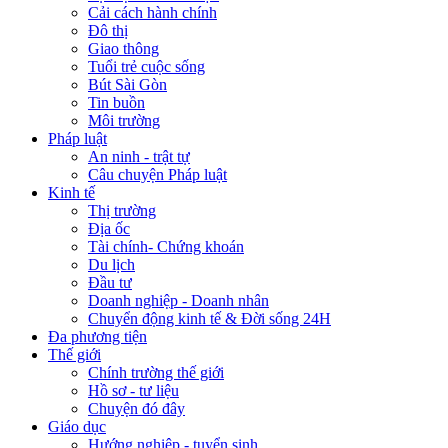
Cải cách hành chính
Đô thị
Giao thông
Tuổi trẻ cuộc sống
Bút Sài Gòn
Tin buồn
Môi trường
Pháp luật
An ninh - trật tự
Câu chuyện Pháp luật
Kinh tế
Thị trường
Địa ốc
Tài chính- Chứng khoán
Du lịch
Đầu tư
Doanh nghiệp - Doanh nhân
Chuyển động kinh tế & Đời sống 24H
Đa phương tiện
Thế giới
Chính trường thế giới
Hồ sơ - tư liệu
Chuyện đó đây
Giáo dục
Hướng nghiệp - tuyển sinh