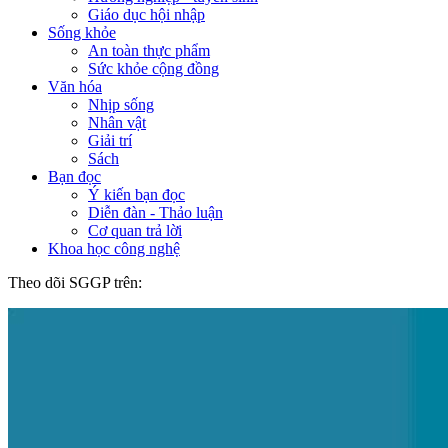
Giáo dục hội nhập
Sống khỏe
An toàn thực phẩm
Sức khỏe cộng đồng
Văn hóa
Nhịp sống
Nhân vật
Giải trí
Sách
Bạn đọc
Ý kiến bạn đọc
Diễn đàn - Thảo luận
Cơ quan trả lời
Khoa học công nghệ
Theo dõi SGGP trên: