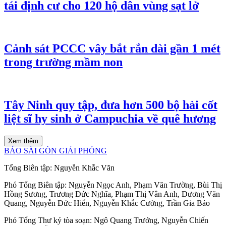
tái định cư cho 120 hộ dân vùng sạt lở
Cảnh sát PCCC vây bắt rắn dài gần 1 mét
trong trường mầm non
Tây Ninh quy tập, đưa hơn 500 bộ hài cốt
liệt sĩ hy sinh ở Campuchia về quê hương
Xem thêm
BÁO SÀI GÒN GIẢI PHÓNG
Tổng Biên tập:
Nguyễn Khắc Văn
Phó Tổng Biên tập:
Nguyễn Ngọc Anh
,
Phạm Văn Trường
,
Bùi Thị
Hồng Sương
,
Trương Đức Nghĩa
,
Phạm Thị Vân Anh
,
Dương Văn
Quang
,
Nguyễn Đức Hiển
,
Nguyễn Khắc Cường
,
Trần Gia Bảo
Phó Tổng Thư ký tòa soạn:
Ngô Quang Trưởng
,
Nguyễn Chiến