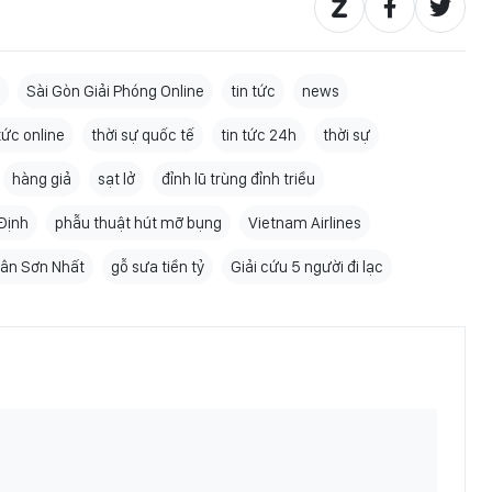
Sài Gòn Giải Phóng Online
tin tức
news
 tức online
thời sự quốc tế
tin tức 24h
thời sự
hàng giả
sạt lở
đỉnh lũ trùng đỉnh triều
Định
phẫu thuật hút mỡ bụng
Vietnam Airlines
Tân Sơn Nhất
gỗ sưa tiền tỷ
Giải cứu 5 người đi lạc