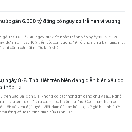
nước gần 6.000 tỷ đồng có nguy cơ trễ hạn vì vướng
ng gói thầu 6B là 540 ngày, dự kiến hoàn thành vào ngày 13-12-2026.
ay, dự án chỉ đạt 40% tiến độ, còn vướng 19 hộ chưa chịu bàn giao mặt
c thi công gặp rất nhiều khó khăn.
sự ngày 8-8: Thời tiết trên biển đang diễn biến xấu do
p thấp
8-8 trên Báo Sài Gòn Giải Phóng có các thông tin đáng chú ý sau: Nghệ
 trôi cầu tạm, sạt lở chia cắt nhiều tuyến đường; Cuối tuần, Nam bộ
u tối; Vé xem đội tuyển Việt Nam đá bán kết lượt về giá bao nhiêu?;
 hài lòng với màn trình diễn của Đình Bắc...