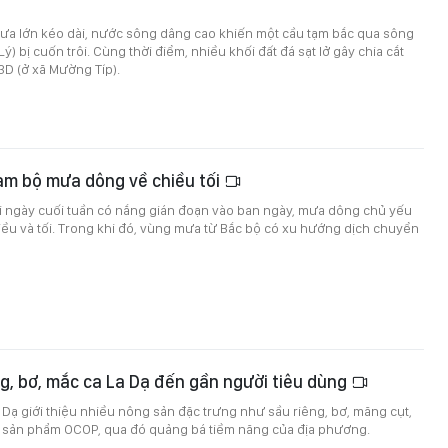
a lớn kéo dài, nước sông dâng cao khiến một cầu tạm bắc qua sông
) bị cuốn trôi. Cùng thời điểm, nhiều khối đất đá sạt lở gây chia cắt
3D (ở xã Mường Típ).
am bộ mưa dông về chiều tối
i ngày cuối tuần có nắng gián đoạn vào ban ngày, mưa dông chủ yếu
iều và tối. Trong khi đó, vùng mưa từ Bắc bộ có xu hướng dịch chuyển
g, bơ, mắc ca La Dạ đến gần người tiêu dùng
La Dạ giới thiệu nhiều nông sản đặc trưng như sầu riêng, bơ, măng cụt,
 sản phẩm OCOP, qua đó quảng bá tiềm năng của địa phương.