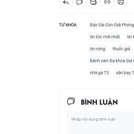
TỪ KHÓA
Báo Sài Gòn Giải Phóng
tin tức mới nhất
tin
tin nóng
thuốc giả
Bệnh viện Đa khoa Gia 
nhà ga T3
sân bay 
BÌNH LUẬN