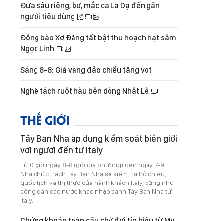
Đưa sầu riêng, bơ, mắc ca La Dạ đến gần
người tiêu dùng
Đồng bào Xơ Đăng tất bật thu hoạch hạt sâm
Ngọc Linh
Sáng 8-8: Giá vàng đảo chiều tăng vọt
Nghề tách ruột hàu bên dòng Nhật Lệ
THẾ GIỚI
Tây Ban Nha áp dụng kiểm soát biên giới
với người đến từ Italy
Từ 0 giờ ngày 8-8 (giờ địa phương) đến ngày 7-9.
Nhà chức trách Tây Ban Nha sẽ kiểm tra hộ chiếu,
quốc tịch và thị thực của hành khách Italy, cũng như
công dân các nước khác nhập cảnh Tây Ban Nha từ
Italy.
Chứng khoán toàn cầu chờ đợi tín hiệu từ Mỹ