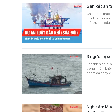
Gắn kết an t
Chiều 8-8, thảo 
mạnh tầm quan tr
môi trường đầu t
3 người bị s
6 thanh niên đi 
trong nhóm khôn
nhóm đã nhảy xu
Nghệ An: Mưa