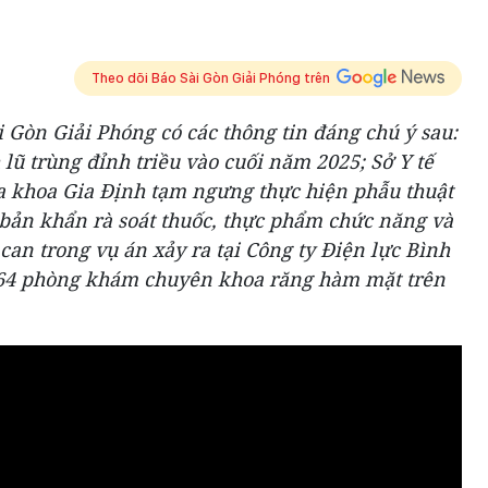
Theo dõi Báo Sài Gòn Giải Phóng trên
i Gòn Giải Phóng có các thông tin đáng chú ý sau:
lũ trùng đỉnh triều vào cuối năm 2025; Sở Y tế
 khoa Gia Định tạm ngưng thực hiện phẫu thuật
ản khẩn rà soát thuốc, thực phẩm chức năng và
bị can trong vụ án xảy ra tại Công ty Điện lực Bình
64 phòng khám chuyên khoa răng hàm mặt trên