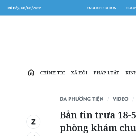
Thứ Bảy, 08/08/2026
ENGLISH EDITION
SGGP
CHÍNH TRỊ
XÃ HỘI
PHÁP LUẬT
KIN
ĐA PHƯƠNG TIỆN
VIDEO
Bản tin trưa 18-
phòng khám chu