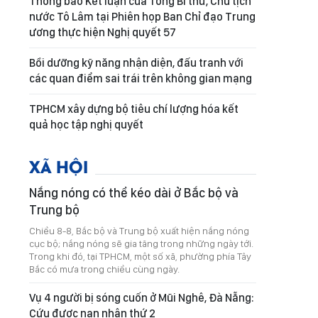
Thông báo Kết luận của Tổng Bí thư, Chủ tịch
nước Tô Lâm tại Phiên họp Ban Chỉ đạo Trung
ương thực hiện Nghị quyết 57
Bồi dưỡng kỹ năng nhận diện, đấu tranh với
các quan điểm sai trái trên không gian mạng
TPHCM xây dựng bộ tiêu chí lượng hóa kết
quả học tập nghị quyết
XÃ HỘI
Nắng nóng có thể kéo dài ở Bắc bộ và
Trung bộ
Chiều 8-8, Bắc bộ và Trung bộ xuất hiện nắng nóng
cục bộ; nắng nóng sẽ gia tăng trong những ngày tới.
Trong khi đó, tại TPHCM, một số xã, phường phía Tây
Bắc có mưa trong chiều cùng ngày.
Vụ 4 người bị sóng cuốn ở Mũi Nghê, Đà Nẵng:
Cứu được nạn nhân thứ 2