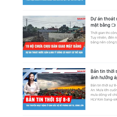
Dự án thoát 
mặt bằng
Thời gian thi cô
Tuy nhiên, đến n
bằng nên công tá
Bản tin thời 
ảnh hưởng á
Bản tin thời sự 
An: Mưa lớn cuốn
mưa dông về chiề
HLV Kim Sang-sik