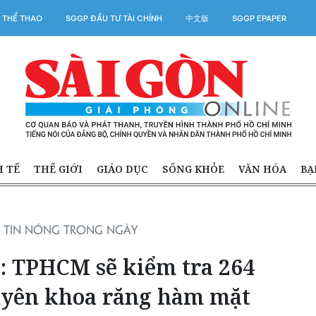
 THỂ THAO
SGGP ĐẦU TƯ TÀI CHÍNH
中文版
SGGP EPAPER
H TẾ
THẾ GIỚI
GIÁO DỤC
SỐNG KHỎE
VĂN HÓA
BẠ
TIN NÓNG TRONG NGÀY
5: TPHCM sẽ kiểm tra 264
yên khoa răng hàm mặt