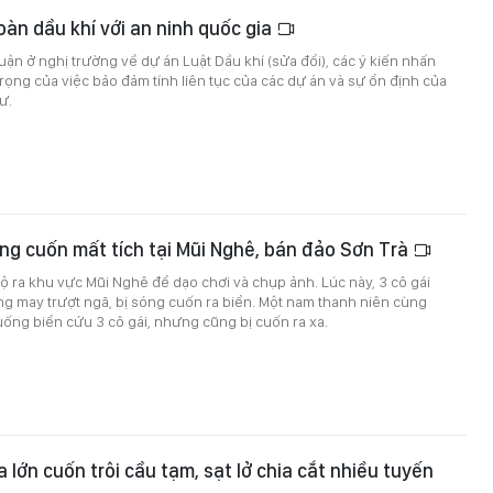
oàn dầu khí với an ninh quốc gia
luận ở nghị trường về dự án Luật Dầu khí (sửa đổi), các ý kiến nhấn
ọng của việc bảo đảm tính liên tục của các dự án và sự ổn định của
ư.
óng cuốn mất tích tại Mũi Nghê, bán đảo Sơn Trà
bộ ra khu vực Mũi Nghê để dạo chơi và chụp ảnh. Lúc này, 3 cô gái
g may trượt ngã, bị sóng cuốn ra biển. Một nam thanh niên cùng
ống biển cứu 3 cô gái, nhưng cũng bị cuốn ra xa.
 lớn cuốn trôi cầu tạm, sạt lở chia cắt nhiều tuyến