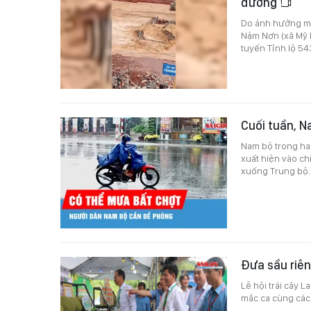
đường
Do ảnh hưởng mư
Nậm Nơn (xã Mỹ Lý
tuyến Tỉnh lộ 54
Cuối tuần, N
Nam bộ trong ha
xuất hiện vào ch
xuống Trung bộ.
Đưa sầu riên
Lễ hội trái cây 
mắc ca cùng các