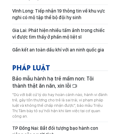
Vĩnh Long: Tiếp nhận 19 thông tin về khu vực
nghi có mộ tập thể bộ đội hy sinh
Gia Lai: Phát hiện nhiều tấm ảnh trong chiếc
ví được tìm thấy ở phần mộ liệt sĩ
Gắn kết an toàn dầu khí với an ninh quốc gia
PHÁP LUẬT
Bảo mẫu hành hạ trẻ mầm non: Tôi
thành thật ăn năn, xin lỗi
"Dù với bất cứ lý do hay hoàn cảnh nào, hành vi đánh
trẻ, gây tổn thương cho trẻ là sai trái, vi phạm pháp
luật và không thể chấp nhận được", bảo mẫu Triệu
Thị Tâm bày tỏ sự hối hận khi làm việc tại cơ quan
công an.
TP Đồng Nai: Bắt đối tượng bạo hành con