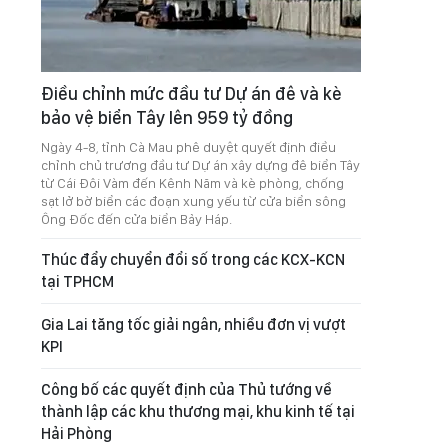
Điều chỉnh mức đầu tư Dự án đê và kè
bảo vệ biển Tây lên 959 tỷ đồng
Ngày 4-8, tỉnh Cà Mau phê duyệt quyết định điều
chỉnh chủ trương đầu tư Dự án xây dựng đê biển Tây
từ Cái Đôi Vàm đến Kênh Năm và kè phòng, chống
sạt lở bờ biển các đoạn xung yếu từ cửa biển sông
Ông Đốc đến cửa biển Bảy Háp.
Thúc đẩy chuyển đổi số trong các KCX-KCN
tại TPHCM
Gia Lai tăng tốc giải ngân, nhiều đơn vị vượt
KPI
Công bố các quyết định của Thủ tướng về
thành lập các khu thương mại, khu kinh tế tại
Hải Phòng