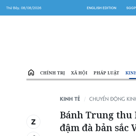
Thứ Bảy, 08/08/2026
ENGLISH EDITION
SGGP
CHÍNH TRỊ
XÃ HỘI
PHÁP LUẬT
KIN
KINH TẾ
CHUYỂN ĐỘNG KINH
Bánh Trung thu 
đậm đà bản sắc V