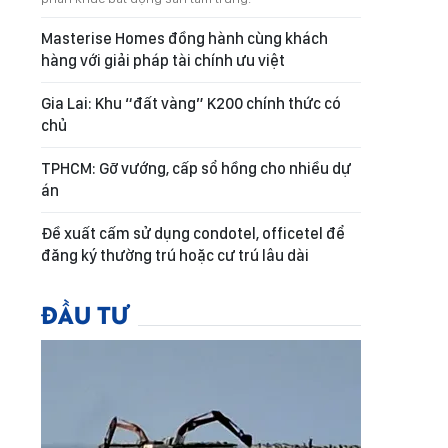
Masterise Homes đồng hành cùng khách
hàng với giải pháp tài chính ưu việt
Gia Lai: Khu “đất vàng” K200 chính thức có
chủ
TPHCM: Gỡ vướng, cấp sổ hồng cho nhiều dự
án
Đề xuất cấm sử dụng condotel, officetel để
đăng ký thường trú hoặc cư trú lâu dài
ĐẦU TƯ