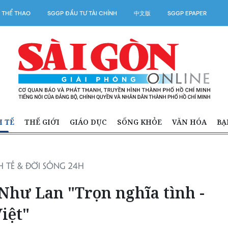
 THỂ THAO
SGGP ĐẦU TƯ TÀI CHÍNH
中文版
SGGP EPAPER
H TẾ
THẾ GIỚI
GIÁO DỤC
SỐNG KHỎE
VĂN HÓA
BẠ
 TẾ & ĐỜI SỐNG 24H
Như Lan "Trọn nghĩa tình -
iệt"