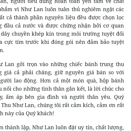
n, người tiêu dùng hoàn toàn yên tâm về chất
 phẩm vì Như Lan luôn tuân thủ nghiêm ngặt các
Tất cả thành phần nguyên liệu đều được chọn lọc
g đầu cả nước và được chứng nhận bởi cơ quan
 dây chuyền khép kín trong môi trường tuyệt đối
ia cực tím trước khi đóng gói nên đảm bảo tuyệt
m.
 Lan gởi trọn vào những chiếc bánh trung thu
giá cả phải chăng, giữ nguyên giá bán so với
người lao động. Hơn cả một món quà, hộp bánh
 nối cho những tình thân gắn kết, là lời chúc cho
, ấm áp bên gia đình và người thân yêu. Quý
hu Như Lan, chúng tôi rất cảm kích, cảm ơn rất
nh này của Quý khách!
m thành lập, Như Lan luôn đặt uy tín, chất lượng,