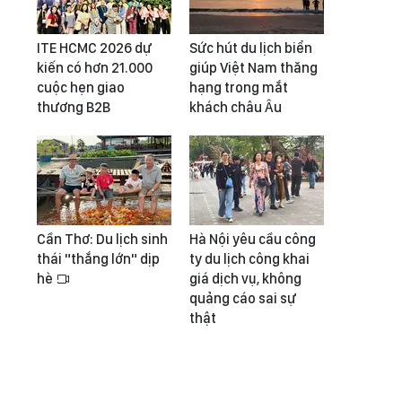
ITE HCMC 2026 dự
Sức hút du lịch biển
kiến có hơn 21.000
giúp Việt Nam thăng
cuộc hẹn giao
hạng trong mắt
thương B2B
khách châu Âu
Cần Thơ: Du lịch sinh
Hà Nội yêu cầu công
thái "thắng lớn" dịp
ty du lịch công khai
hè
giá dịch vụ, không
quảng cáo sai sự
thật