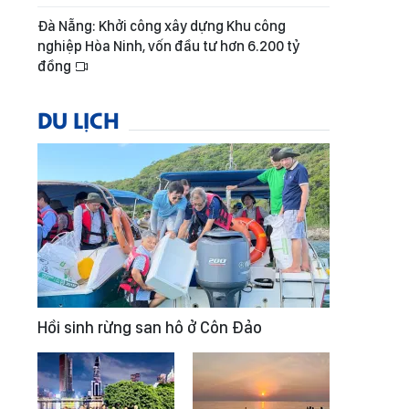
Đà Nẵng: Khởi công xây dựng Khu công
nghiệp Hòa Ninh, vốn đầu tư hơn 6.200 tỷ
đồng
DU LỊCH
Hồi sinh rừng san hô ở Côn Đảo