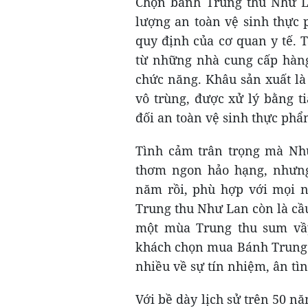
Chọn bánh Trung thu Như La
lượng an toàn vệ sinh thực
quy định của cơ quan y tế. 
từ những nhà cung cấp hàn
chức năng. Khâu sản xuất là
vô trùng, được xử lý bằng t
đối an toàn vệ sinh thực phẩ
Tình cảm trân trọng mà Như
thơm ngon hảo hạng, nhưng 
năm rồi, phù hợp với mọi 
Trung thu Như Lan còn là cầu
một mùa Trung thu sum vầy
khách chọn mua Bánh Trung T
nhiều về sự tín nhiệm, ân tì
Với bề dày lịch sử trên 50 nă