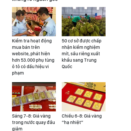
Kiểm tra hoạt động
50 cơ sở được chấp
mua bán trên
nhận kiểm nghiệm
website, phát hiện
mít, sầu riêng xuất
hơn 53.000 phụ tùng
khẩu sang Trung
ô tô có dấu hiệu vi
Quốc
phạm
Sáng 7-8: Giá vàng
Chiều 6-8: Giá vàng
trong nước quay đầu
“hạ nhiệt”
giảm