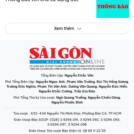
Xem thêm
Tổng Biên tập:
Nguyễn Khắc Văn
Phó Tổng Biên tập:
Nguyễn Ngọc Anh
,
Phạm Văn Trường
,
Bùi Thị Hồng Sương
,
Trương Đức Nghĩa
,
Phạm Thị Vân Anh
,
Dương Văn Quang
,
Nguyễn Đức Hiển
,
Nguyễn Khắc Cường
,
Trần Gia Bảo
Phó Tổng Thư ký tòa soạn:
Ngô Quang Trưởng
,
Nguyễn Chiến Dũng
,
Nguyễn Phước Bình
Tòa soạn
: 432-434 Nguyễn Thị Minh Khai, Phường Bàn Cờ, TP.HCM
Điện thoại Báo SGGP
: (028) 3.9294.091, 3.9294.092, 3.9294.093,
3.9294.097, 3.9294.098
Điện thoại Tòa soạn Báo Điện tử
: 08 65 11 22 55