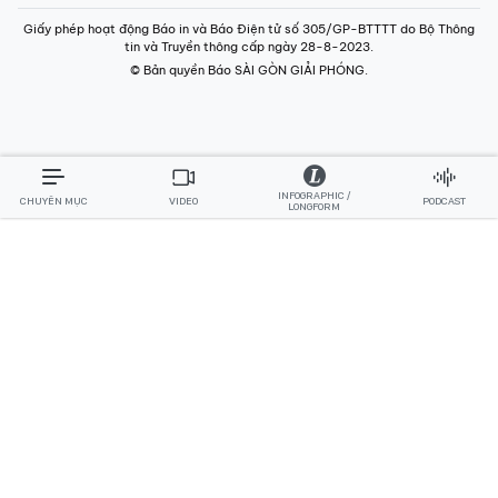
Giấy phép hoạt động Báo in và Báo Điện tử số 305/GP-BTTTT do Bộ Thông
tin và Truyền thông cấp ngày 28-8-2023.
© Bản quyền Báo SÀI GÒN GIẢI PHÓNG.
INFOGRAPHIC /
CHUYÊN MỤC
VIDEO
PODCAST
LONGFORM