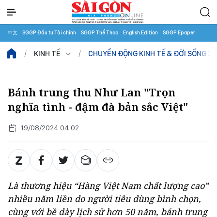
中文
SGGP Đầu tư Tài chính
SGGP Thể Thao
English Edition
SGGP Epaper
KINH TẾ
CHUYỂN ĐỘNG KINH TẾ & ĐỜI SỐNG 2
Bánh trung thu Như Lan "Trọn
nghĩa tình - đậm đà bản sắc Việt"
19/08/2024 04:02
Là thương hiệu “Hàng Việt Nam chất lượng cao”
nhiều năm liền do người tiêu dùng bình chọn,
cùng với bề dày lịch sử hơn 50 năm, bánh trung