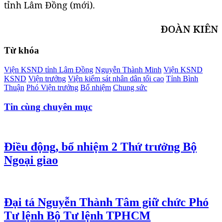
tỉnh Lâm Đồng (mới).
ĐOÀN KIÊN
Từ khóa
Viện KSND tỉnh Lâm Đồng
Nguyễn Thành Minh
Viện KSND
KSND
Viện trưởng
Viện kiểm sát nhân dân tối cao
Tỉnh Bình
Thuận
Phó Viện trưởng
Bổ nhiệm
Chung sức
Tin cùng chuyên mục
Điều động, bổ nhiệm 2 Thứ trưởng Bộ
Ngoại giao
Đại tá Nguyễn Thành Tâm giữ chức Phó
Tư lệnh Bộ Tư lệnh TPHCM