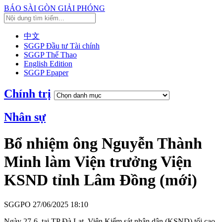
BÁO SÀI GÒN GIẢI PHÓNG
中文
SGGP Đầu tư Tài chính
SGGP Thể Thao
English Edition
SGGP Epaper
Chính trị
Nhân sự
Bổ nhiệm ông Nguyễn Thành
Minh làm Viện trưởng Viện
KSND tỉnh Lâm Đồng (mới)
SGGPO
27/06/2025 18:10
Ngày 27-6, tại TP Đà Lạt, Viện Kiểm sát nhân dân (KSND) tối cao