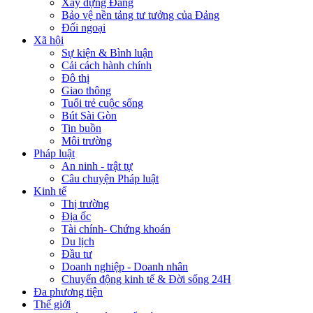
Xây dựng Đảng
Bảo vệ nền tảng tư tưởng của Đảng
Đối ngoại
Xã hội
Sự kiện & Bình luận
Cải cách hành chính
Đô thị
Giao thông
Tuổi trẻ cuộc sống
Bút Sài Gòn
Tin buồn
Môi trường
Pháp luật
An ninh - trật tự
Câu chuyện Pháp luật
Kinh tế
Thị trường
Địa ốc
Tài chính- Chứng khoán
Du lịch
Đầu tư
Doanh nghiệp - Doanh nhân
Chuyển động kinh tế & Đời sống 24H
Đa phương tiện
Thế giới