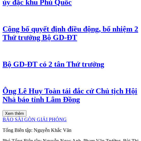
ủy đặc khu Phú Quốc
Công bố quyết định điều động, bổ nhiệm 2
Thứ trưởng Bộ GD-ĐT
Bộ GD-ĐT có 2 tân Thứ trưởng
Ông Lê Huy Toàn tái đắc cử Chủ tịch Hội
Nhà báo tỉnh Lâm Đồng
Xem thêm
BÁO SÀI GÒN GIẢI PHÓNG
Tổng Biên tập:
Nguyễn Khắc Văn
Phó Tổng Biên tập:
Nguyễn Ngọc Anh
,
Phạm Văn Trường
,
Bùi Thị