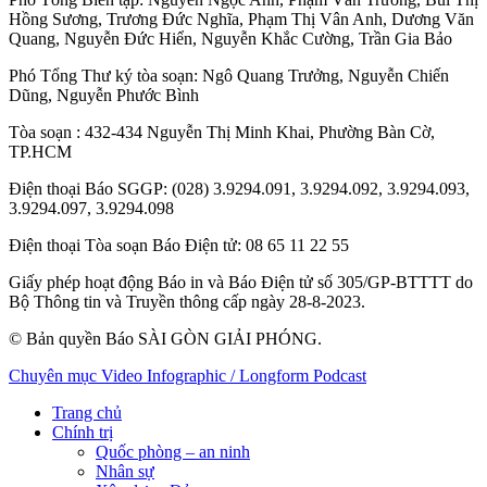
Hồng Sương
,
Trương Đức Nghĩa
,
Phạm Thị Vân Anh
,
Dương Văn
Quang
,
Nguyễn Đức Hiển
,
Nguyễn Khắc Cường
,
Trần Gia Bảo
Phó Tổng Thư ký tòa soạn:
Ngô Quang Trưởng
,
Nguyễn Chiến
Dũng
,
Nguyễn Phước Bình
Tòa soạn
: 432-434 Nguyễn Thị Minh Khai, Phường Bàn Cờ,
TP.HCM
Điện thoại Báo SGGP
: (028) 3.9294.091, 3.9294.092, 3.9294.093,
3.9294.097, 3.9294.098
Điện thoại Tòa soạn Báo Điện tử
: 08 65 11 22 55
Giấy phép hoạt động Báo in và Báo Điện tử số 305/GP-BTTTT do
Bộ Thông tin và Truyền thông cấp ngày 28-8-2023.
© Bản quyền Báo SÀI GÒN GIẢI PHÓNG.
Chuyên mục
Video
Infographic / Longform
Podcast
Trang chủ
Chính trị
Quốc phòng – an ninh
Nhân sự