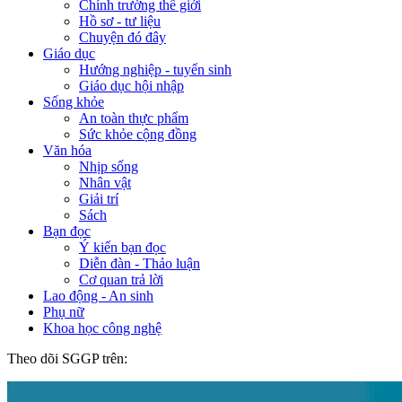
Chính trường thế giới
Hồ sơ - tư liệu
Chuyện đó đây
Giáo dục
Hướng nghiệp - tuyển sinh
Giáo dục hội nhập
Sống khỏe
An toàn thực phẩm
Sức khỏe cộng đồng
Văn hóa
Nhịp sống
Nhân vật
Giải trí
Sách
Bạn đọc
Ý kiến bạn đọc
Diễn đàn - Thảo luận
Cơ quan trả lời
Lao động - An sinh
Phụ nữ
Khoa học công nghệ
Theo dõi SGGP trên: