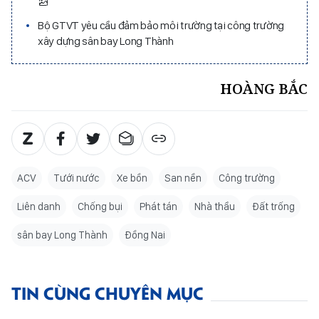
Bộ GTVT yêu cầu đảm bảo môi trường tại công trường
xây dựng sân bay Long Thành
HOÀNG BẮC
ACV
Tưới nước
Xe bồn
San nền
Công trường
Liên danh
Chống bụi
Phát tán
Nhà thầu
Đất trống
sân bay Long Thành
Đồng Nai
TIN CÙNG CHUYÊN MỤC