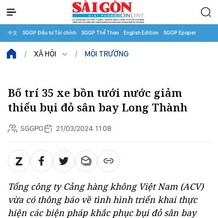
中文
SGGP Đầu tư Tài chính
SGGP Thể Thao
English Edition
SGGP Epaper
XÃ HỘI
MÔI TRƯỜNG
Bố trí 35 xe bồn tưới nước giảm
thiểu bụi đỏ sân bay Long Thành
SGGPO
21/03/2024 11:08
Tổng công ty Cảng hàng không Việt Nam (ACV)
vừa có thông báo về tình hình triển khai thực
hiện các biện pháp khắc phục bụi đỏ sân bay