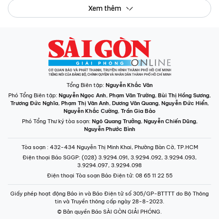
Xem thêm
Tổng Biên tập:
Nguyễn Khắc Văn
Phó Tổng Biên tập:
Nguyễn Ngọc Anh
,
Phạm Văn Trường
,
Bùi Thị Hồng Sương
,
Trương Đức Nghĩa
,
Phạm Thị Vân Anh
,
Dương Văn Quang
,
Nguyễn Đức Hiển
,
Nguyễn Khắc Cường
,
Trần Gia Bảo
Phó Tổng Thư ký tòa soạn:
Ngô Quang Trưởng
,
Nguyễn Chiến Dũng
,
Nguyễn Phước Bình
Tòa soạn
: 432-434 Nguyễn Thị Minh Khai, Phường Bàn Cờ, TP.HCM
Điện thoại Báo SGGP
: (028) 3.9294.091, 3.9294.092, 3.9294.093,
3.9294.097, 3.9294.098
Điện thoại Tòa soạn Báo Điện tử
: 08 65 11 22 55
Giấy phép hoạt động Báo in và Báo Điện tử số 305/GP-BTTTT do Bộ Thông
tin và Truyền thông cấp ngày 28-8-2023.
© Bản quyền Báo SÀI GÒN GIẢI PHÓNG.