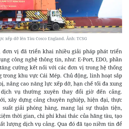
ược xếp dỡ lên Tàu Cosco England. Ảnh: TCSG
 đơn vị đã triển khai nhiều giải pháp phát triển
dụng công nghệ thông tin, như: E-Port, EDO, phần
tăng cường kết nối với các đơn vị trong hệ thống
g trong khu vực Cái Mép. Chủ động, linh hoạt sắp
 bị, nâng cao năng lực xếp dỡ, hạn chế tối đa xung
 dịch vụ thường xuyên thay đổi giờ đến cảng.
, xây dựng cảng chuyên nghiệp, hiện đại, thực
suất giải phóng hàng, mang lại sự thuận tiện,
iệm thời gian, chi phí khai thác của hãng tàu, tạo
hất lượng dịch vụ cảng. Qua đó đã tạo niềm tin để