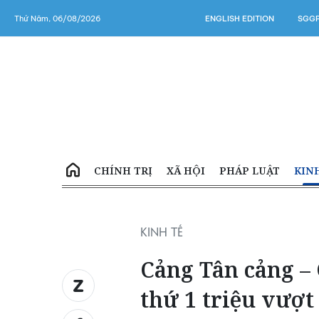
Thứ Năm, 06/08/2026
ENGLISH EDITION
SGGP
CHÍNH TRỊ
XÃ HỘI
PHÁP LUẬT
KIN
KINH TẾ
Cảng Tân cảng –
thứ 1 triệu vượt