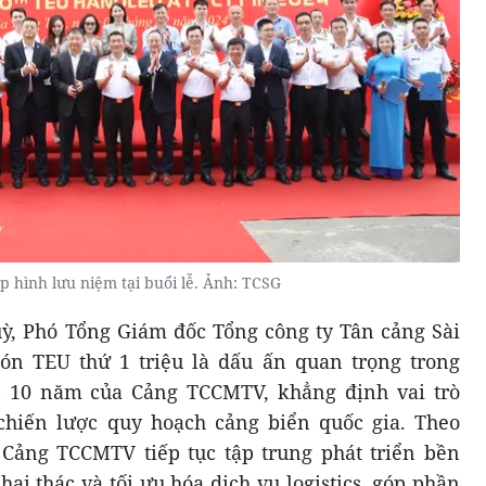
p hình lưu niệm tại buổi lễ. Ảnh: TCSG
Quỳ, Phó Tổng Giám đốc Tổng công ty Tân cảng Sài
n TEU thứ 1 triệu là dấu ấn quan trọng trong
n 10 năm của Cảng TCCMTV, khẳng định vai trò
chiến lược quy hoạch cảng biển quốc gia. Theo
Cảng TCCMTV tiếp tục tập trung phát triển bền
ai thác và tối ưu hóa dịch vụ logistics, góp phần