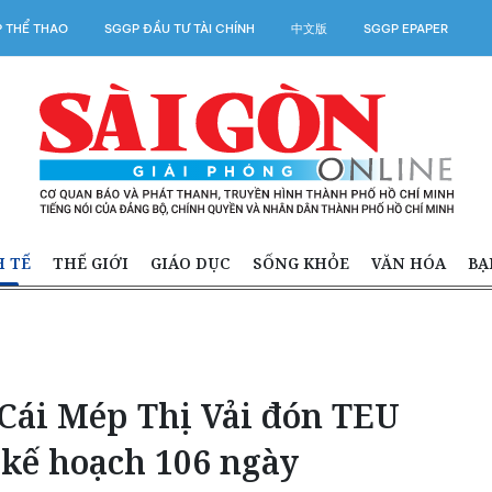
 THỂ THAO
SGGP ĐẦU TƯ TÀI CHÍNH
中文版
SGGP EPAPER
H TẾ
THẾ GIỚI
GIÁO DỤC
SỐNG KHỎE
VĂN HÓA
BẠ
 Cái Mép Thị Vải đón TEU
 kế hoạch 106 ngày