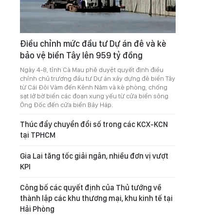
Điều chỉnh mức đầu tư Dự án đê và kè
bảo vệ biển Tây lên 959 tỷ đồng
Ngày 4-8, tỉnh Cà Mau phê duyệt quyết định điều
chỉnh chủ trương đầu tư Dự án xây dựng đê biển Tây
từ Cái Đôi Vàm đến Kênh Năm và kè phòng, chống
sạt lở bờ biển các đoạn xung yếu từ cửa biển sông
Ông Đốc đến cửa biển Bảy Háp.
Thúc đẩy chuyển đổi số trong các KCX-KCN
tại TPHCM
Gia Lai tăng tốc giải ngân, nhiều đơn vị vượt
KPI
Công bố các quyết định của Thủ tướng về
thành lập các khu thương mại, khu kinh tế tại
Hải Phòng