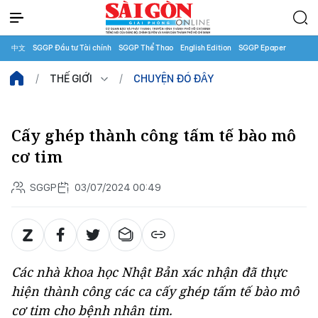
中文
SGGP Đầu tư Tài chính
SGGP Thể Thao
English Edition
SGGP Epaper
THẾ GIỚI
CHUYỆN ĐÓ ĐÂY
Cấy ghép thành công tấm tế bào mô
cơ tim
SGGP
03/07/2024 00:49
Các nhà khoa học Nhật Bản xác nhận đã thực
hiện thành công các ca cấy ghép tấm tế bào mô
cơ tim cho bệnh nhân tim.