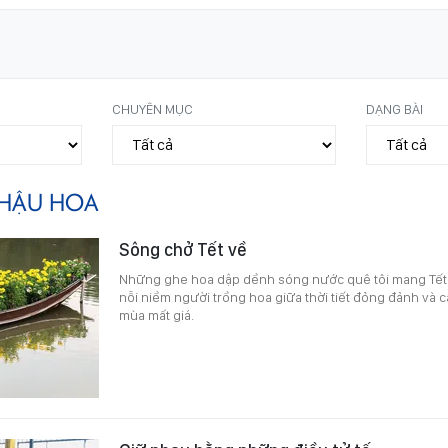
CHUYÊN MỤC
DẠNG BÀI
HẬU HOA
Sông chở Tết về
Những ghe hoa dập dềnh sóng nước quê tôi mang Tết t
nỗi niềm người trồng hoa giữa thời tiết đỏng đảnh và 
mùa mất giá.