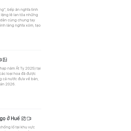
g”, bếp ăn nghĩa tình
lặng lẽ lan tỏa những
 dân cùng chung tay
ình làng nghĩa xóm, tạo
hạp năm Ất Tỵ 2025) tại
các loại hoa đã được
g cả nước đưa về bán,
đán 2026.
Ngọ ở Huế
khổng lồ tại khu vực