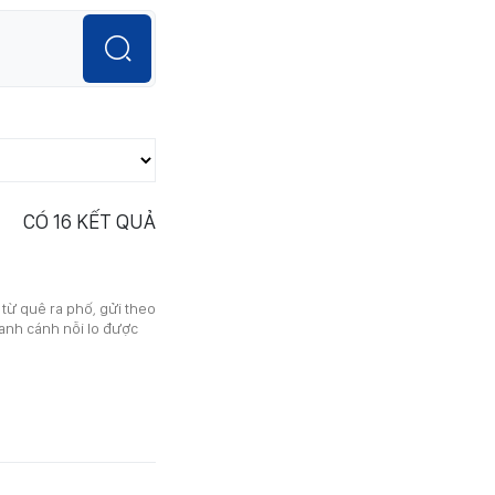
CÓ
16
KẾT QUẢ
ừ quê ra phố, gửi theo
canh cánh nỗi lo được