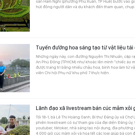
sân Hàm Nghi (phường Phú Xuân, TP Huế) bước vào gia
hút đông người dân và du khách đến tham quan, chụp
Tuyến đường hoa sáng tạo từ vật liệu tái
Những ngày này, con đường Nguyễn Thị Nhuần, cặp r
An Phú Đông (TPHCM) như khoác lên mình "chiếc áo m
được trang trí bằng nhiều chậu hoa, bình hoa làm từ vật
viên Chi hội Phụ nữ khu phố 7 thực hiện.
Lãnh đạo xã livestream bán cúc mâm xôi 
Tối 18-1, bà Lê Thị Hoàng Oanh, Bí thư Đảng ủy xã Chợ 
phiên livestream có sự tham gia của đại diện Đảng ủy
youtuber, tiktoker, nhà sáng tạo nội dung, địa phương
4.000 giỏ cúc mâm xôi và hoa tết các loại giúp bà con 