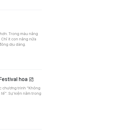
 hơn. Trong màu nắng
 Chỉ ít con nắng nữa
 đông dịu dàng.
 Festival hoa
ạc chương trình “Không
 tế”. Sự kiện nằm trong