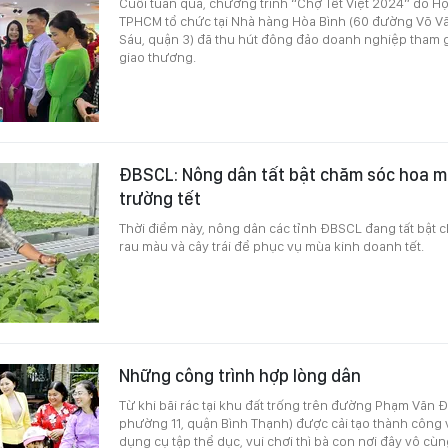
Cuối tuần qua, chương trình “Chợ Tết Việt 2024” do H
TPHCM tổ chức tại Nhà hàng Hòa Bình (60 đường Võ Vă
Sáu, quận 3) đã thu hút đông đảo doanh nghiệp tham gi
giao thương.
ĐBSCL: Nông dân tất bật chăm sóc hoa m
trường tết
Thời điểm này, nông dân các tỉnh ĐBSCL đang tất bật c
rau màu và cây trái để phục vụ mùa kinh doanh tết.
Những công trình hợp lòng dân
Từ khi bãi rác tại khu đất trống trên đường Phạm Văn 
phường 11, quận Bình Thạnh) được cải tạo thành công v
dụng cụ tập thể dục, vui chơi thì bà con nơi đây vô cù