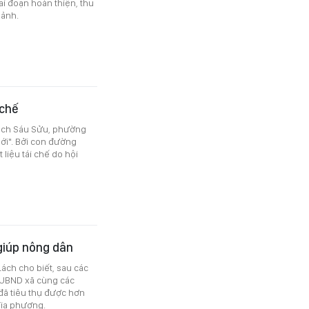
i đoạn hoàn thiện, thu
 ảnh.
 chế
ạch Sáu Sửu, phường
ới". Bởi con đường
 liệu tái chế do hội
giúp nông dân
Lách cho biết, sau các
, UBND xã cùng các
 đã tiêu thụ được hơn
địa phương.