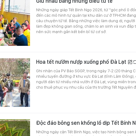
Giữ nhau bằng những điều tử tế
Những ngày giáp Tết Bính Ngọ 2026, từ “góc phố 0 đồn
đến các mô hình tự quản tại khu dân cư ở TPHCM đang 
câu chuyện tử tế. Bằng những việc làm dung dị, người
làm đẹp không gian sống, chăm lo an sinh và vun đắp t
nên sức mạnh gắn kết bền bỉ từ cơ sở.
Hoa tết nườm nượp xuống phố Đà Lạt
Ghi nhận của PV Báo SGGP, trong ngày 7-2 (20 tháng C
nhiều tuyến đường ở khu vực Đà Lạt (tỉnh Lâm Đồng), 
người dân từ nhiều nhà vườn ở Đà Lạt, vùng miền tron
cho thuê phục vụ nhu cầu của thị trường Tết Nguyên 
Độc đáo bông sen khổng lồ dịp Tết Bính 
Những ngày cận Tết Bính Ngọ, việc tạo hình bông sen 