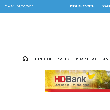
Thứ Sáu, 07/08/2026
ENGLISH EDITION
SGGP
CHÍNH TRỊ
XÃ HỘI
PHÁP LUẬT
KIN