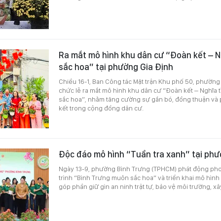
Ra mắt mô hình khu dân cư “Đoàn kết – N
sắc hoa” tại phường Gia Định
Chiều 16-1, Ban Công tác Mặt trận Khu phố 50, phường
chức lễ ra mắt mô hình khu dân cư “Đoàn kết – Nghĩa 
sắc hoa”, nhằm tăng cường sự gắn bó, đồng thuận và 
kết trong cộng đồng dân cư.
Độc đáo mô hình “Tuần tra xanh” tại phư
Ngày 13-9, phường Bình Trưng (TPHCM) phát động ph
trình “Bình Trưng muôn sắc hoa” và triển khai mô hìn
góp phần giữ gìn an ninh trật tự, bảo vệ môi trường, x