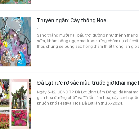
Truyện ngắn: Cây thông Noel
1.
Sang tháng mười hai, bầu trời dường như thênh thang
sớm, khóm hồng ngọc mai khoe từng chùm nụ chi chít.
thôi, chúng sẽ bung sắc hồng thắm thiết trong làn gió
Đà Lạt rực rỡ sắc màu trước giờ khai mạc
Ngày 5-12, UBND TP Đà Lạt (tỉnh Lâm Đồng) đã khai m
gian hoa đường phố” và “Triển lãm hoa, cây cảnh quốc
khuôn khổ Festival Hoa Đà Lạt lần thứ X-2024.