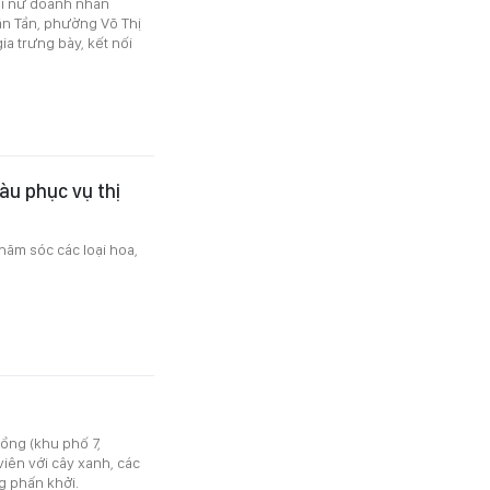
ội nữ doanh nhân
n Tần, phường Võ Thị
a trưng bày, kết nối
àu phục vụ thị
hăm sóc các loại hoa,
Đồng (khu phố 7,
iên với cây xanh, các
ng phấn khởi.