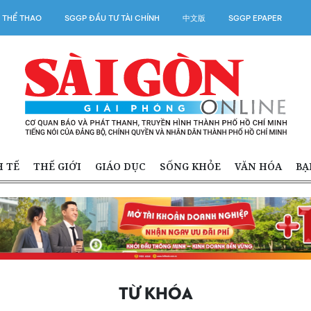
 THỂ THAO
SGGP ĐẦU TƯ TÀI CHÍNH
中文版
SGGP EPAPER
H TẾ
THẾ GIỚI
GIÁO DỤC
SỐNG KHỎE
VĂN HÓA
BẠ
TỪ KHÓA