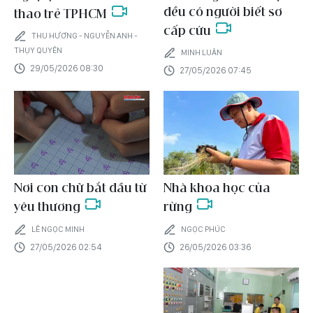
đều có người biết sơ
thao trẻ TPHCM
cấp cứu
THU HƯƠNG - NGUYỄN ANH -
THỤY QUYÊN
MINH LUÂN
29/05/2026 08:30
27/05/2026 07:45
Nơi con chữ bắt đầu từ
Nhà khoa học của
yêu thương
rừng
LÊ NGỌC MINH
NGỌC PHÚC
27/05/2026 02:54
26/05/2026 03:36