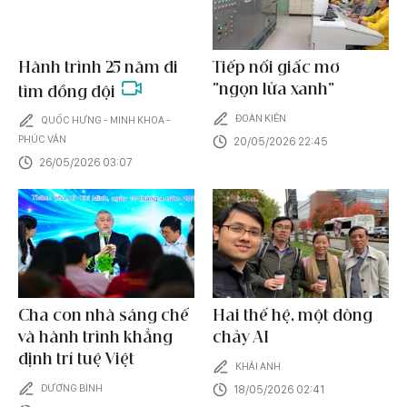
Hành trình 25 năm đi
Tiếp nối giấc mơ
“ngọn lửa xanh”
tìm đồng đội
ĐOÀN KIÊN
QUỐC HƯNG - MINH KHOA -
PHÚC VÂN
20/05/2026 22:45
26/05/2026 03:07
Cha con nhà sáng chế
Hai thế hệ, một dòng
và hành trình khẳng
chảy AI
định trí tuệ Việt
KHẢI ANH
DƯƠNG BÌNH
18/05/2026 02:41