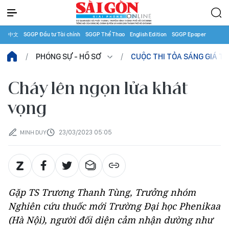
中文
SGGP Đầu tư Tài chính
SGGP Thể Thao
English Edition
SGGP Epaper
PHÓNG SỰ - HỒ SƠ
CUỘC THI TỎA SÁNG GIÁ TRỊ
Cháy lên ngọn lửa khát
vọng
23/03/2023 05:05
MINH DUY
Gặp TS Trương Thanh Tùng, Trưởng nhóm
Nghiên cứu thuốc mới Trường Đại học Phenikaa
(Hà Nội), người đối diện cảm nhận dường như