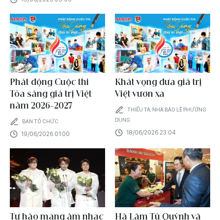
Phát động Cuộc thi
Khát vọng đưa giá trị
Tỏa sáng giá trị Việt
Việt vươn xa
năm 2026-2027
THIẾU TÁ, NHÀ BÁO LÊ PHƯƠNG
DUNG
BAN TỔ CHỨC
18/06/2026 23:04
19/06/2026 01:00
Tự hào mang âm nhạc
Hà Lâm Tú Quỳnh và