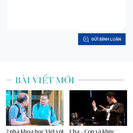
GỬI BÌNH LUẬN
BÀI VIẾT MỚI
2 nhà khoa học Việt với
Cha - Con và khúc