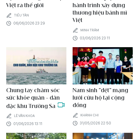
Việt ra thế giới
hành trình xây dựng
thương hiệu bánh mì
TIỂU TÂN
Việt
06/06/2026 23:29
MINH TRÂM
03/06/2026 23:11
Chung tay chăm sóc
Nam sinh “dệt” mạng
sức khỏe quân – dân
lưới cứu hộ tại cộng
đồng
đặc khu Trường Sa
KHÁNH CHI
LÊ VĂN KHOA
31/05/2026 22:50
01/06/2026 13:11