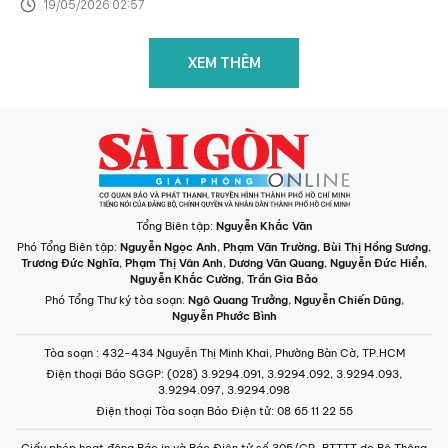
19/05/2026 02:57
XEM THÊM
Tổng Biên tập:
Nguyễn Khắc Văn
Phó Tổng Biên tập:
Nguyễn Ngọc Anh
,
Phạm Văn Trường
,
Bùi Thị Hồng Sương
,
Trương Đức Nghĩa
,
Phạm Thị Vân Anh
,
Dương Văn Quang
,
Nguyễn Đức Hiển
,
Nguyễn Khắc Cường
,
Trần Gia Bảo
Phó Tổng Thư ký tòa soạn:
Ngô Quang Trưởng
,
Nguyễn Chiến Dũng
,
Nguyễn Phước Bình
Tòa soạn
: 432-434 Nguyễn Thị Minh Khai, Phường Bàn Cờ, TP.HCM
Điện thoại Báo SGGP
: (028) 3.9294.091, 3.9294.092, 3.9294.093,
3.9294.097, 3.9294.098
Điện thoại Tòa soạn Báo Điện tử
: 08 65 11 22 55