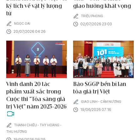
kỳ tích về vật lý lượng
giao hưởng khát vọng
tử
TRIỆU PHONG
NGỌC OAI
02/07/2026 23:03
20/07/2026 04:26
Vinh danh 20 tác
Báo SGGP bền bỉ lan
phẩm xuất sắc trong
tỏa giá trị Việt
Cuộc thi “Tỏa sáng giá
GIAO LINH - CẨM NƯƠNG
trị Việt” năm 2025-2026
19/06/2026 07:16
THANH CHIÊU - THY HOÀNG -
THU HƯƠNG
19/06/2026 09:05