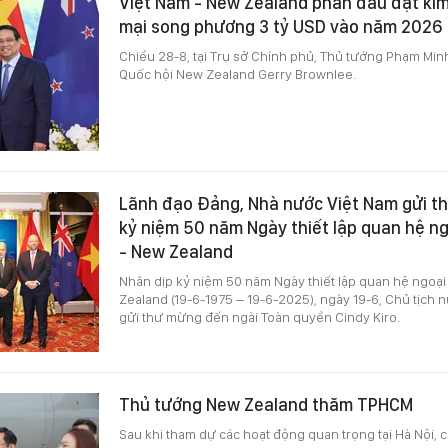
Việt Nam - New Zealand phấn đấu đạt ki
mại song phương 3 tỷ USD vào năm 2026
Chiều 28-8, tại Trụ sở Chính phủ, Thủ tướng Phạm Minh
Quốc hội New Zealand Gerry Brownlee.
Lãnh đạo Đảng, Nhà nước Việt Nam gửi t
kỷ niệm 50 năm Ngày thiết lập quan hệ ng
- New Zealand
Nhân dịp kỷ niệm 50 năm Ngày thiết lập quan hệ ngoại
Zealand (19-6-1975 – 19-6-2025), ngày 19-6, Chủ tịc
gửi thư mừng đến ngài Toàn quyền Cindy Kiro.
Thủ tướng New Zealand thăm TPHCM
Sau khi tham dự các hoạt động quan trọng tại Hà Nội, 