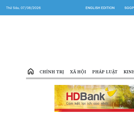
Thứ Sáu, 07/08/2026
ENGLISH EDITION
SGGP
CHÍNH TRỊ
XÃ HỘI
PHÁP LUẬT
KIN