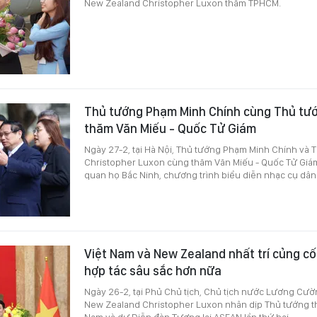
New Zealand Christopher Luxon thăm TPHCM.
Thủ tướng Phạm Minh Chính cùng Thủ tư
thăm Văn Miếu - Quốc Tử Giám
Ngày 27-2, tại Hà Nội, Thủ tướng Phạm Minh Chính và
Christopher Luxon cùng thăm Văn Miếu - Quốc Tử Giá
quan họ Bắc Ninh, chương trình biểu diễn nhạc cụ dân 
Việt Nam và New Zealand nhất trí củng cố t
hợp tác sâu sắc hơn nữa
Ngày 26-2, tại Phủ Chủ tịch, Chủ tịch nước Lương Cườ
New Zealand Christopher Luxon nhân dịp Thủ tướng th
Nam và dự Diễn đàn Tương lai ASEAN lần thứ hai.