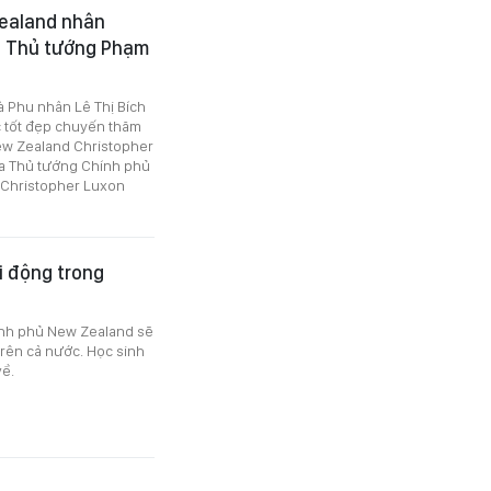
Zealand nhân
a Thủ tướng Phạm
 Phu nhân Lê Thị Bích
c tốt đẹp chuyến thăm
ew Zealand Christopher
ủa Thủ tướng Chính phủ
 Christopher Luxon
i động trong
ính phủ New Zealand sẽ
trên cả nước. Học sinh
về.