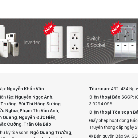
tập:
Nguyễn Khắc Văn
Tòa soạn
: 432-434 Ngu
iên tập:
Nguyễn Ngọc Anh
,
Điện thoại Báo SGGP
: 
 Trường
,
Bùi Thị Hồng Sương
,
3.9294.098
ức Nghĩa
,
Phạm Thị Vân Anh
,
Điện thoại Tòa soạn Bá
n Quang
,
Nguyễn Đức Hiển
,
Giấy phép hoạt động Báo
hắc Cường
,
Trần Gia Bảo
Truyền thông cấp ngày 
hư ký tòa soạn:
Ngô Quang Trưởng
,
© Bản quyền Báo SÀI GÒ