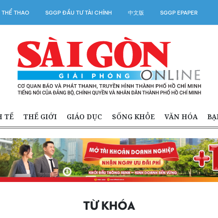
 THỂ THAO
SGGP ĐẦU TƯ TÀI CHÍNH
中文版
SGGP EPAPER
H TẾ
THẾ GIỚI
GIÁO DỤC
SỐNG KHỎE
VĂN HÓA
BẠ
TỪ KHÓA