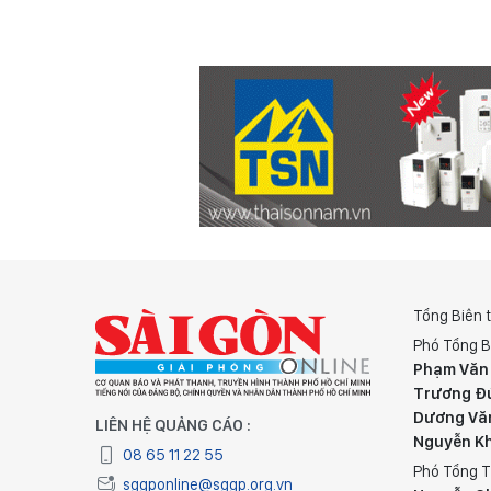
Tổng Biên 
Phó Tổng B
Phạm Văn
Trương Đ
Dương Vă
LIÊN HỆ QUẢNG CÁO :
Nguyễn K
08 65 11 22 55
Phó Tổng T
sggponline@sggp.org.vn