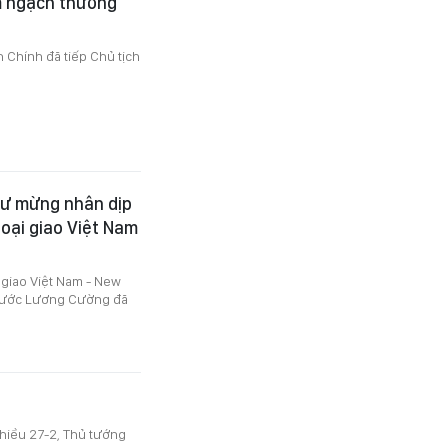
m ngạch thương
 Chính đã tiếp Chủ tịch
hư mừng nhân dịp
oại giao Việt Nam
 giao Việt Nam - New
h nước Lương Cường đã
chiều 27-2, Thủ tướng