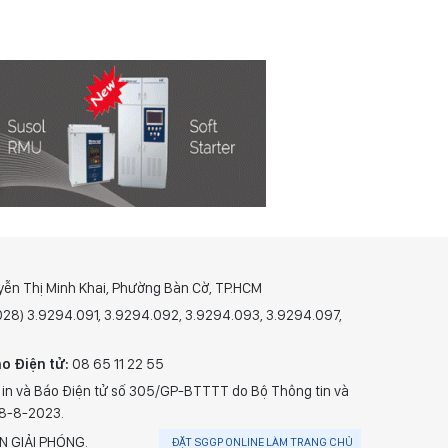
yễn Thị Minh Khai, Phường Bàn Cờ, TP.HCM
(028) 3.9294.091, 3.9294.092, 3.9294.093, 3.9294.097,
o Điện tử:
08 65 11 22 55
 in và Báo Điện tử số 305/GP-BTTTT do Bộ Thông tin và
28-8-2023.
N GIẢI PHÓNG.
ĐẶT SGGP ONLINE LÀM TRANG CHỦ