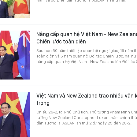
Nâng cấp quan hệ Việt Nam - New Zealand
Chiến lược toàn diện
Sau hơn 50 năm thiết lập quan hệ ngoại giao, 16 năm th
Toàn diện và 5 năm quan hệ Đối tác Chiến lược, hai nư
nâng cấp quan hệ Việt Nam - New Zealand lên Đối tác 
Việt Nam và New Zealand trao nhiều văn 
trọng
Chiều 26-2, tại Phủ Chủ tịch, Thủ tướng Phạm Minh Chí
tướng New Zealand Christopher Luxon thăm chính thứ
đàn Tương lai ASEAN lần thứ 2 từ ngày 25 đến 28-2.