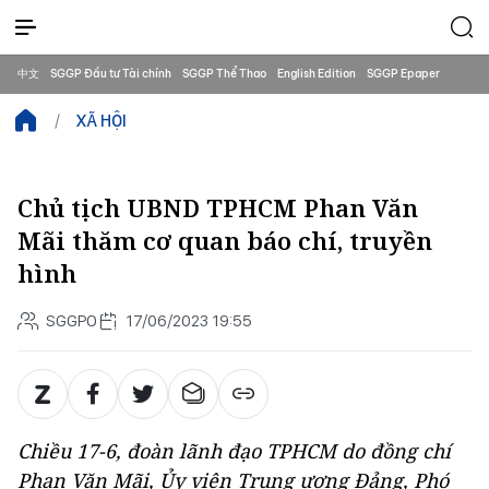
中文
SGGP Đầu tư Tài chính
SGGP Thể Thao
English Edition
SGGP Epaper
XÃ HỘI
Chủ tịch UBND TPHCM Phan Văn
Mãi thăm cơ quan báo chí, truyền
hình
SGGPO
17/06/2023 19:55
Chiều 17-6, đoàn lãnh đạo TPHCM do đồng chí
Phan Văn Mãi, Ủy viên Trung ương Đảng, Phó