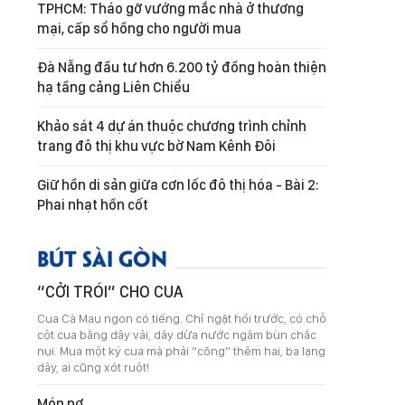
TPHCM: Tháo gỡ vướng mắc nhà ở thương
mại, cấp sổ hồng cho người mua
Đà Nẵng đầu tư hơn 6.200 tỷ đồng hoàn thiện
hạ tầng cảng Liên Chiểu
Khảo sát 4 dự án thuộc chương trình chỉnh
trang đô thị khu vực bờ Nam Kênh Đôi
Giữ hồn di sản giữa cơn lốc đô thị hóa - Bài 2:
Phai nhạt hồn cốt
BÚT SÀI GÒN
“CỞI TRÓI” CHO CUA
Cua Cà Mau ngon có tiếng. Chỉ ngặt hồi trước, có chỗ
cột cua bằng dây vải, dây dừa nước ngâm bùn chắc
nụi. Mua một ký cua mà phải “cõng” thêm hai, ba lạng
dây, ai cũng xót ruột!
Món nợ