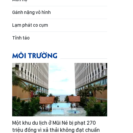
Gánh nặng vô hình
Lạm phát co cụm
Tỉnh táo
MÔI TRƯỜNG
Một khu du lịch ở Mũi Né bị phạt 270
triệu đồng vì xả thải không đạt chuẩn