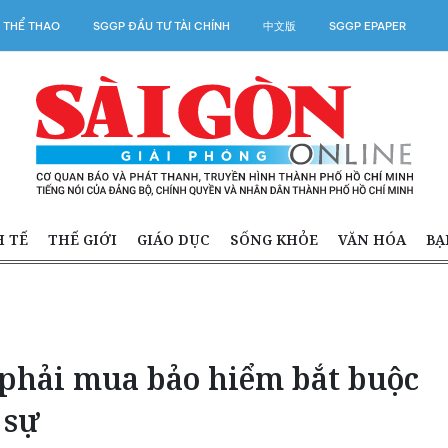
 THỂ THAO
SGGP ĐẦU TƯ TÀI CHÍNH
中文版
SGGP EPAPER
H TẾ
THẾ GIỚI
GIÁO DỤC
SỐNG KHỎE
VĂN HÓA
BẠ
phải mua bảo hiểm bắt buộc
 sự