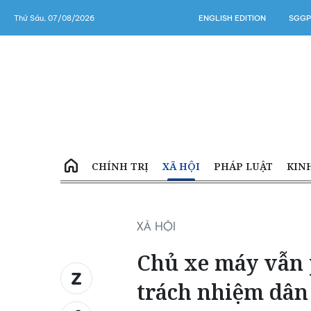
Thứ Sáu, 07/08/2026
ENGLISH EDITION
SGGP
CHÍNH TRỊ
XÃ HỘI
PHÁP LUẬT
KIN
XÃ HỘI
Chủ xe máy vẫn 
trách nhiệm dân