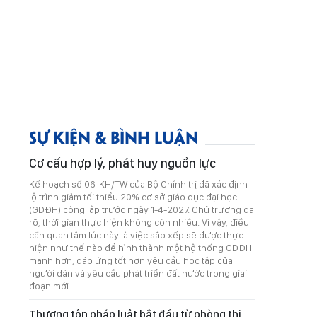
SỰ KIỆN & BÌNH LUẬN
Cơ cấu hợp lý, phát huy nguồn lực
Kế hoạch số 06-KH/TW của Bộ Chính trị đã xác định
lộ trình giảm tối thiểu 20% cơ sở giáo dục đại học
(GDĐH) công lập trước ngày 1-4-2027. Chủ trương đã
rõ, thời gian thực hiện không còn nhiều. Vì vậy, điều
cần quan tâm lúc này là việc sắp xếp sẽ được thực
hiện như thế nào để hình thành một hệ thống GDĐH
mạnh hơn, đáp ứng tốt hơn yêu cầu học tập của
người dân và yêu cầu phát triển đất nước trong giai
đoạn mới.
Thượng tôn pháp luật bắt đầu từ phòng thi