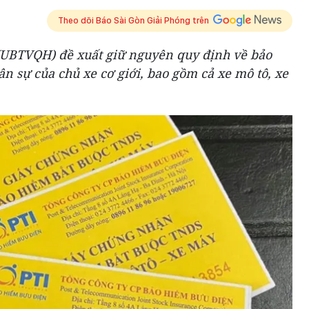
Theo dõi Báo Sài Gòn Giải Phóng trên
(UBTVQH) đề xuất giữ nguyên quy định về bảo
n sự của chủ xe cơ giới, bao gồm cả xe mô tô, xe