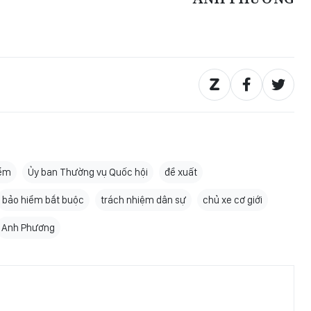
iểm
Ủy ban Thường vụ Quốc hội
đề xuất
bảo hiểm bắt buộc
trách nhiệm dân sự
chủ xe cơ giới
Anh Phương