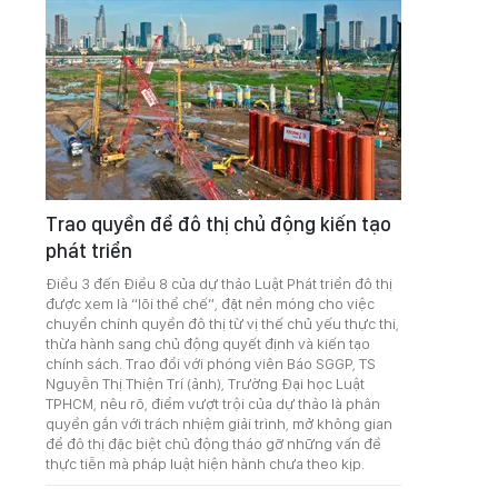
Trao quyền để đô thị chủ động kiến tạo
phát triển
Điều 3 đến Điều 8 của dự thảo Luật Phát triển đô thị
được xem là “lõi thể chế”, đặt nền móng cho việc
chuyển chính quyền đô thị từ vị thế chủ yếu thực thi,
thừa hành sang chủ động quyết định và kiến tạo
chính sách. Trao đổi với phóng viên Báo SGGP, TS
Nguyễn Thị Thiện Trí (ảnh), Trường Đại học Luật
TPHCM, nêu rõ, điểm vượt trội của dự thảo là phân
quyền gắn với trách nhiệm giải trình, mở không gian
để đô thị đặc biệt chủ động tháo gỡ những vấn đề
thực tiễn mà pháp luật hiện hành chưa theo kịp.