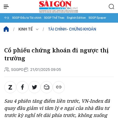
中文
SGGP Đầu tư Tài chính
SGGP Thể Thao
English Edition
SGGP Epaper
KINH TẾ
TÀI CHÍNH- CHỨNG KHOÁN
Cổ phiếu chứng khoán đi ngược thị
trường
SGGPO
21/01/2025 09:05
Sau 4 phiên tăng điểm liền trước, VN-Index đã
quay đầu giảm vì tâm lý e ngại của nhà đầu tư
trước kỳ nghỉ tết dài phía trước, không xuống