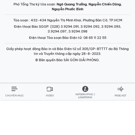
Phó Tổng Thư ký tòa soạn:
Ngô Quang Trưởng
,
Nguyễn Chiến Dũng
,
Nguyễn Phước Bình
Tòa soạn
: 432-434 Nguyễn Thị Minh Khai, Phường Bàn Cờ, TP.HCM
Điện thoại Báo SGGP
: (028) 3.9294.091, 3.9294.092, 3.9294.093,
3.9294.097, 3.9294.098
Điện thoại Tòa soạn Báo Điện tử
: 08 65 11 22 55
Giấy phép hoạt động Báo in và Báo Điện tử số 305/GP-BTTTT do Bộ Thông
tin và Truyền thông cấp ngày 28-8-2023.
© Bản quyền Báo SÀI GÒN GIẢI PHÓNG.
INFOGRAPHIC /
CHUYÊN MỤC
VIDEO
PODCAST
LONGFORM