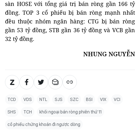
sàn HOSE với tổng giá trị bán ròng gần 166 tỷ
đồng. TOP 3 cổ phiếu bị bán ròng mạnh nhất
đều thuộc nhóm ngân hàng: CTG bị bán ròng
gần 53 tỷ đồng, STB gần 36 tỷ đồng và VCB gần
32 tỷ đồng.
NHUNG NGUYỄN
TCD
VDS
NTL
SJS
SZC
BSI
VIX
VCI
SHS
TCH
khối ngoại bán ròng phiên thứ 11
cổ phiếu chứng khoán đi ngược dòng